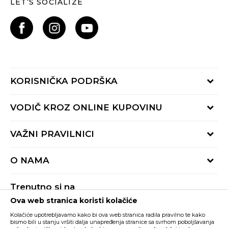
LET’S SOCIALIZE
KORISNIČKA PODRŠKA
Provjeri status porudžbine
VODIČ KROZ ONLINE KUPOVINU
Pozovite nas:
+382 20 690 200
Načini isporuke
VAŽNI PRAVILNICI
Radno vrijeme 9-16h
Povrat robe i povrat sredstava
online@buzzsneakers.me
Uslovi korišćenja
Reklamacije
O NAMA
Politika privatnosti
Zamjena artikla
BUZZ Koncept
Pravila Sport&Bonus programa
Trenutno si na
BUZZ Brendovi
Ova web stranica koristi kolačiće
Buzz Crna Gora
PROMIJENI
BUZZ Crew
Kolačiće upotrebljavamo kako bi ova web stranica radila pravilno te kako
BUZZ Shopovi
bismo bili u stanju vršiti dalja unapređenja stranice sa svrhom poboljšavanja