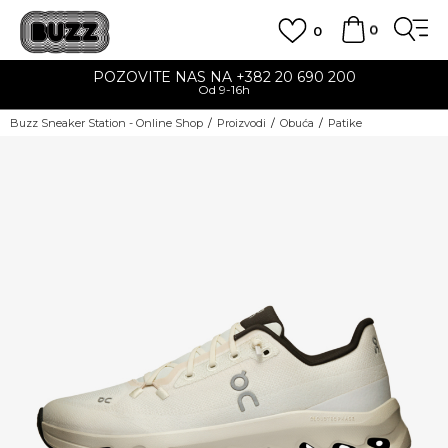
0
0
POZOVITE NAS NA +382 20 690 200
Od 9-16h
Buzz Sneaker Station - Online Shop
Proizvodi
Obuća
Patike