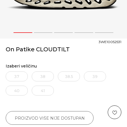
1
2
3
4
5
3WE10052531
On Patike CLOUDTILT
Izaberi veličinu
37
38
38.5
39
40
41
PROIZVOD VIŠE NIJE DOSTUPAN