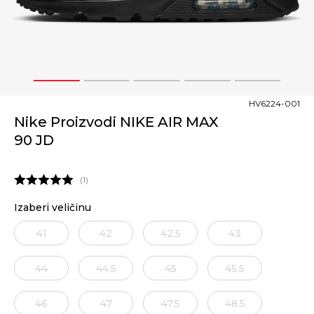
1
2
3
4
5
HV6224-001
Nike Proizvodi NIKE AIR MAX
90 JD
1
Izaberi veličinu
41
42
42.5
43
44
44.5
45
45.5
46
47
47.5
48.5