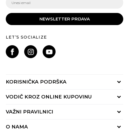
NEWSLETTER PRIJAVA
LET’S SOCIALIZE
KORISNIČKA PODRŠKA
Provjeri status porudžbine
VODIČ KROZ ONLINE KUPOVINU
Pozovite nas:
+382 20 690 200
Načini isporuke
VAŽNI PRAVILNICI
Radno vrijeme 9-16h
Povrat robe i povrat sredstava
online@buzzsneakers.me
Uslovi korišćenja
Reklamacije
O NAMA