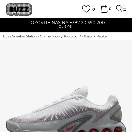
0
0
POZOVITE NAS NA +382 20 690 200
Od 9-16h
Buzz Sneaker Station - Online Shop
Proizvodi
Obuća
Patike