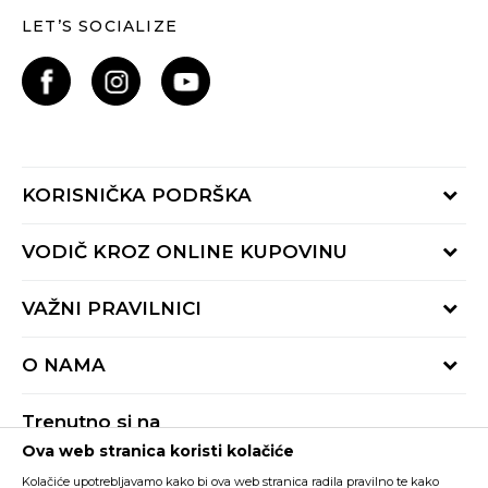
LET’S SOCIALIZE
KORISNIČKA PODRŠKA
Provjeri status porudžbine
VODIČ KROZ ONLINE KUPOVINU
Pozovite nas:
+382 20 690 200
Načini isporuke
VAŽNI PRAVILNICI
Radno vrijeme 9-16h
Povrat robe i povrat sredstava
online@buzzsneakers.me
Uslovi korišćenja
Reklamacije
O NAMA
Politika privatnosti
Zamjena artikla
BUZZ Koncept
Pravila Sport&Bonus programa
Trenutno si na
BUZZ Brendovi
Ova web stranica koristi kolačiće
Buzz Crna Gora
PROMIJENI
BUZZ Crew
Kolačiće upotrebljavamo kako bi ova web stranica radila pravilno te kako