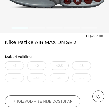
1
2
3
4
5
HQ4567-001
Nike Patike AIR MAX DN SE 2
Izaberi veličinu
41
42
42.5
43
44
44.5
45
46
PROIZVOD VIŠE NIJE DOSTUPAN