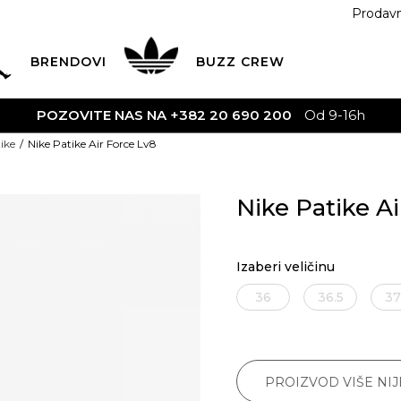
Prodav
BRENDOVI
BUZZ
CREW
POZOVITE NAS NA +382 20 690 200
Od 9-16h
ike
Nike Patike Air Force Lv8
Nike Patike Ai
Izaberi veličinu
36
36.5
37
PROIZVOD VIŠE NI