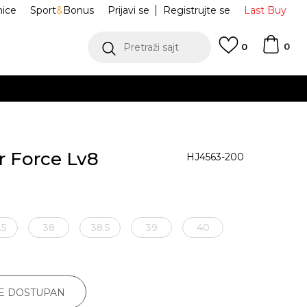
nice
Sport
&
Bonus
Prijavi se
Registrujte se
Last Buy
0
Pretraži sajt
0
r Force Lv8
HJ4563-200
.5
38
38.5
39
40
JE DOSTUPAN