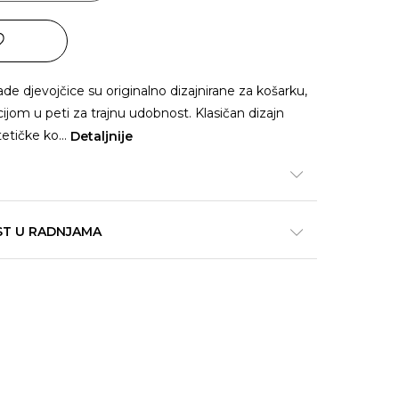
de djevojčice su originalno dizajnirane za košarku,
ijom u peti za trajnu udobnost. Klasičan dizajn
ntetičke ko
...
Detaljnije
ST U RADNJAMA