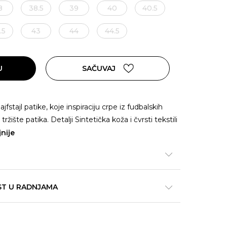
8
38.5
39
40
40.5
.5
43
44
44.5
U
SAČUVAJ
fstajl patike, koje inspiraciju crpe iz fudbalskih
ržište patika. Detalji Sintetička koža i čvrsti tekstili
jnije
ST U RADNJAMA