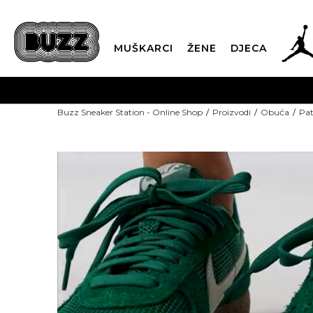
MUŠKARCI
ŽENE
DJECA
POZOVITE NAS NA +382 20 690 200
Buzz Sneaker Station - Online Shop
Proizvodi
Obuća
Pat