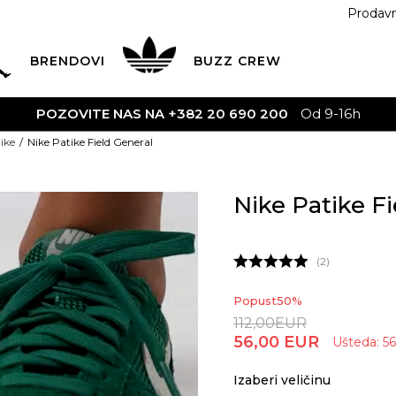
Prodav
BRENDOVI
BUZZ
CREW
Od 9-16h
ike
Nike Patike Field General
Nike Patike Fi
2
Popust
50
%
112,00
EUR
56,00
EUR
Ušteda:
5
Izaberi veličinu