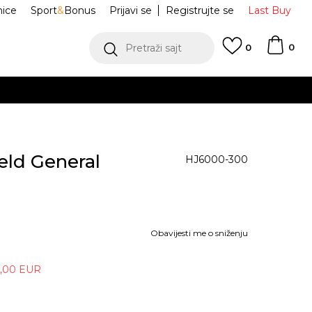
nice
Sport
&
Bonus
Prijavi se
Registrujte se
Last Buy
0
Pretraži sajt
0
BES
eld General
HJ6000-300
Obavijesti me o sniženju
6,00
EUR