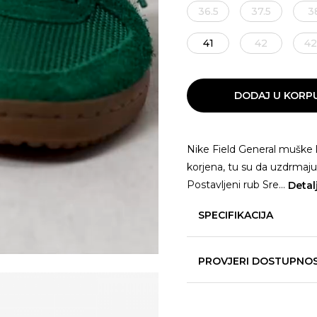
36.5
37.5
3
41
42
42
DODAJ U KORP
Nike Field General muške laj
korjena, tu su da uzdrmaju t
Postavljeni rub Sre
...
Detal
SPECIFIKACIJA
PROVJERI DOSTUPNO