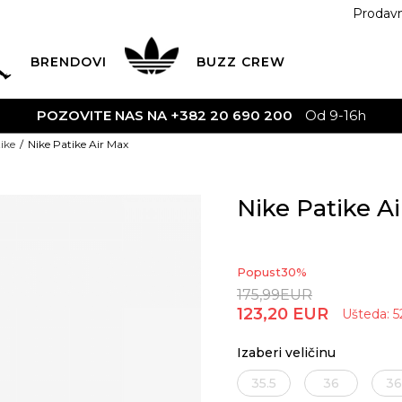
Prodav
BRENDOVI
BUZZ
CREW
POZOVITE NAS NA +382 20 690 200
Od 9-16h
ike
Nike Patike Air Max
Nike Patike A
Popust
30
%
175,99
EUR
123,20
EUR
Ušteda:
5
Izaberi veličinu
35.5
36
36