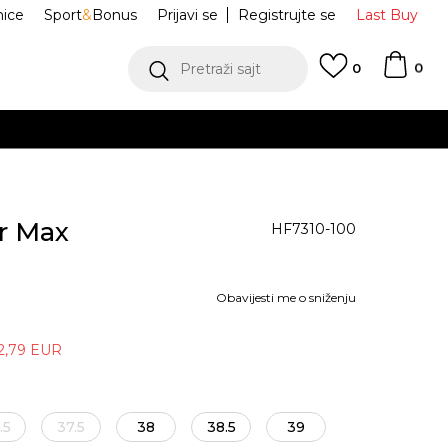
nice
Sport
&
Bonus
Prijavi se
Registrujte se
Last Buy
0
Pretraži sajt
0
ir Max
HF7310-100
Obavijesti me o sniženju
2,79
EUR
.5
37.5
38
38.5
39