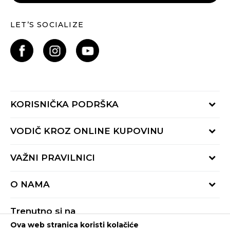
LET’S SOCIALIZE
KORISNIČKA PODRŠKA
Provjeri status porudžbine
VODIČ KROZ ONLINE KUPOVINU
Pozovite nas:
+382 20 690 200
Načini isporuke
VAŽNI PRAVILNICI
Radno vrijeme 9-16h
Povrat robe i povrat sredstava
online@buzzsneakers.me
Uslovi korišćenja
Reklamacije
O NAMA
Politika privatnosti
Zamjena artikla
BUZZ Koncept
Pravila Sport&Bonus programa
Trenutno si na
BUZZ Brendovi
Ova web stranica koristi kolačiće
Buzz Crna Gora
PROMIJENI