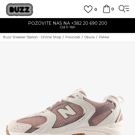
0
0
POZOVITE NAS NA +382 20 690 200
Od 9-16h
Buzz Sneaker Station - Online Shop
Proizvodi
Obuća
Patike