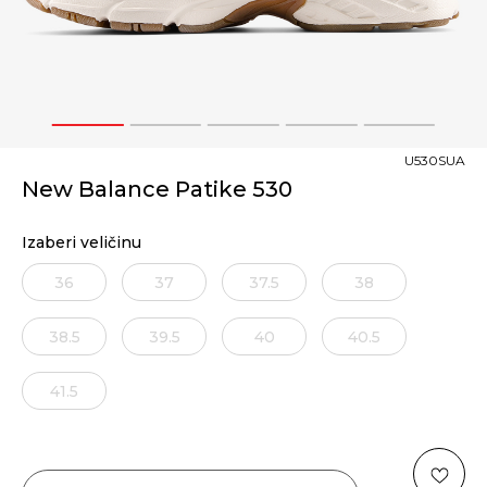
1
2
3
4
5
U530SUA
New Balance Patike 530
Izaberi veličinu
36
37
37.5
38
38.5
39.5
40
40.5
41.5