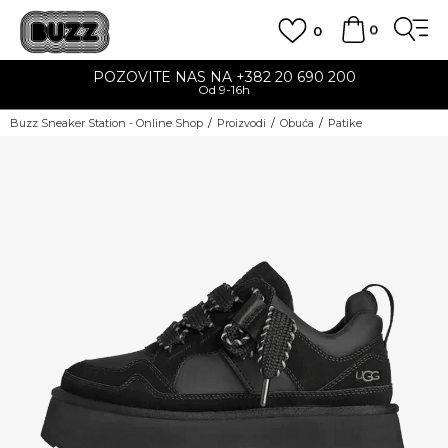
0
0
POZOVITE NAS NA +382 20 690 200
Od 9-16h
Buzz Sneaker Station - Online Shop
Proizvodi
Obuća
Patike