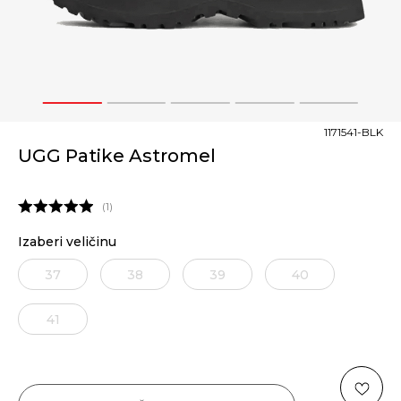
1
2
3
4
5
1171541-BLK
UGG Patike Astromel
1
Izaberi veličinu
37
38
39
40
41