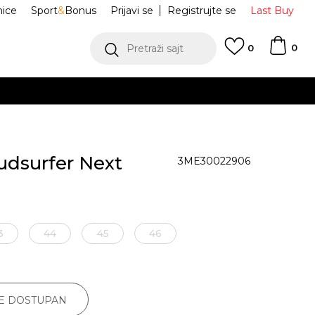
nice
Sport
&
Bonus
Prijavi se
Registrujte se
Last Buy
0
Pretraži sajt
0
udsurfer Next
3ME30022906
3
44
45
46
JE DOSTUPAN