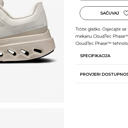
SAČUVAJ
Trčite glatko. Osjećajte s
mekanu CloudTec Phase™ te
CloudTec Phase™ tehnolo
SPECIFIKACIJA
PROVJERI DOSTUPNO