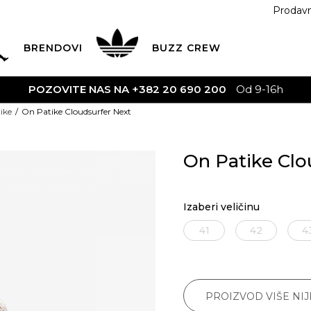
Prodav
BRENDOVI
BUZZ
CREW
POZOVITE NAS NA +382 20 690 200
Od 9-16h
ike
On Patike Cloudsurfer Next
On Patike Clo
Izaberi veličinu
41
42
4
PROIZVOD VIŠE NI