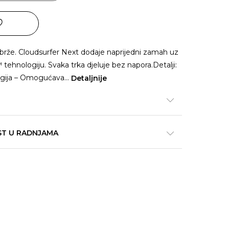
e brže. Cloudsurfer Next dodaje naprijedni zamah uz
hnologiju. Svaka trka djeluje bez napora.Detalji:
gija – Omogućava
...
Detaljnije
ST U RADNJAMA