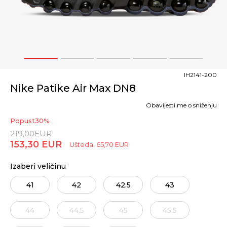
1
2
3
4
5
IH2141-200
Nike Patike Air Max DN8
Obavijesti me o sniženju
Popust
30
%
219,00
EUR
153,30
EUR
Ušteda:
65,70
EUR
Izaberi veličinu
41
42
42.5
43
44
44.5
45
45.5