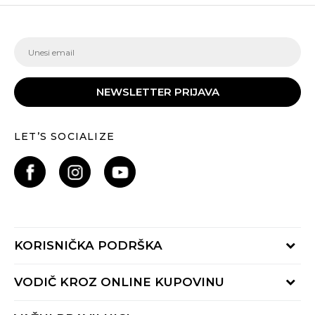
NEWSLETTER PRIJAVA
LET’S SOCIALIZE
KORISNIČKA PODRŠKA
Provjeri status porudžbine
VODIČ KROZ ONLINE KUPOVINU
Pozovite nas:
+382 20 690 200
Načini isporuke