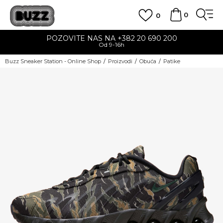
0
0
POZOVITE NAS NA +382 20 690 200
Od 9-16h
Buzz Sneaker Station - Online Shop
Proizvodi
Obuća
Patike