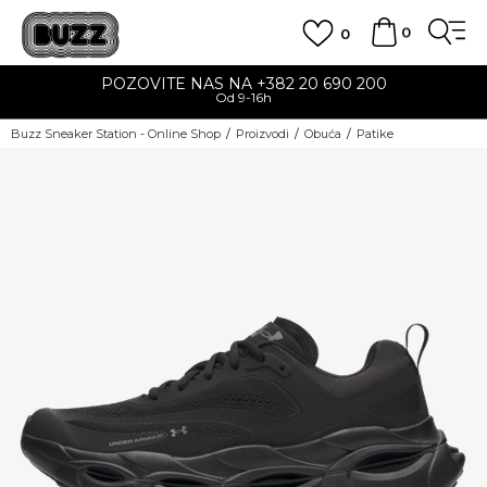
0
0
POZOVITE NAS NA +382 20 690 200
Od 9-16h
Buzz Sneaker Station - Online Shop
Proizvodi
Obuća
Patike