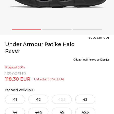
1
2
3
6007639-001
Under Armour Patike Halo
Racer
Obavijesti me o sniženju
Popust
30
%
169,00
EUR
118,30
EUR
Ušteda:
50,70
EUR
Izaberi veličinu
41
42
42.5
43
44
44.5
45
45.5