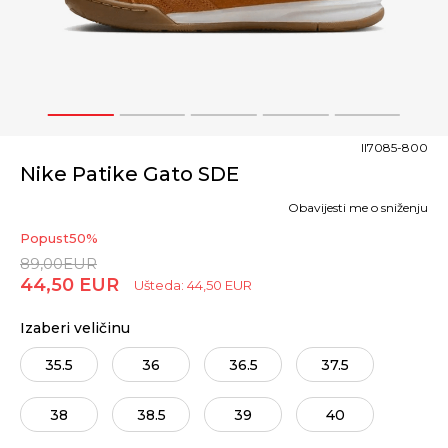
1
2
3
4
5
II7085-800
Nike Patike Gato SDE
Obavijesti me o sniženju
Popust
50
%
89,00
EUR
44,50
EUR
Ušteda:
44,50
EUR
Izaberi veličinu
35.5
36
36.5
37.5
38
38.5
39
40