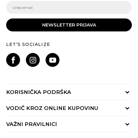
NEWSLETTER PRIJAVA
LET’S SOCIALIZE
KORISNIČKA PODRŠKA
Provjeri status porudžbine
VODIČ KROZ ONLINE KUPOVINU
Pozovite nas:
+382 20 690 200
Načini isporuke
VAŽNI PRAVILNICI
Radno vrijeme 9-16h
Povrat robe i povrat sredstava
online@buzzsneakers.me
Uslovi korišćenja
Reklamacije