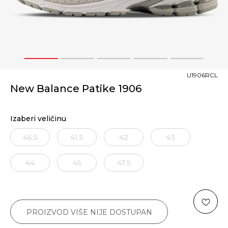
1
2
3
4
5
U1906RCL
New Balance Patike 1906
Izaberi veličinu
46.5
41.5
42
43
44
45
47.5
PROIZVOD VIŠE NIJE DOSTUPAN