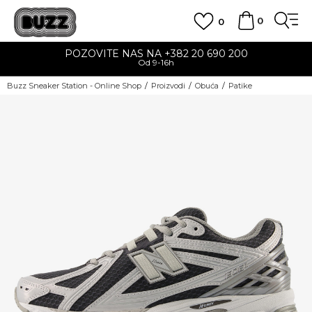
0
0
POZOVITE NAS NA +382 20 690 200
Od 9-16h
Buzz Sneaker Station - Online Shop
Proizvodi
Obuća
Patike