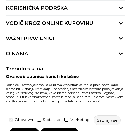
KORISNIČKA PODRŠKA
Provjeri status porudžbine
VODIČ KROZ ONLINE KUPOVINU
Pozovite nas:
+382 20 690 200
Načini isporuke
VAŽNI PRAVILNICI
Radno vrijeme 9-16h
Povrat robe i povrat sredstava
online@buzzsneakers.me
Uslovi korišćenja
Reklamacije
O NAMA
Politika privatnosti
Zamjena artikla
BUZZ Koncept
Pravila Sport&Bonus programa
Trenutno si na
BUZZ Brendovi
Ova web stranica koristi kolačiće
Buzz Crna Gora
PROMIJENI
BUZZ Crew
Kolačiće upotrebljavamo kako bi ova web stranica radila pravilno te kako
BUZZ Shopovi
bismo bili u stanju vršiti dalja unapređenja stranice sa svrhom poboljšavanja
vašeg korisničkog iskustva, kako bismo personalizovali sadržaj i oglase,
Nastojimo da budemo što precizniji u opisu proizvoda, prikazu slika i samih
cijena, ali ne možemo garantovati da su sve informacije kompletne i bez
Postani dio BUZZ tima
omogućili funkcionalnost društvenih medija i analizirali promet. Nastavkom
grešaka. Svi artikli prikazani na sajtu su dio naše ponude i ne podrazumijeva da
korištenja naših internet stranica prihvatate upotrebu kolačića.
su dostupni u svakom trenutku. Raspoloživost robe možete provjeriti pozivom
Click&Collect
na broj +382 20 690 200.
©2026
www.buzzsneakers.me
, Izrada
NB SOFT
. Sva prava
Obavezni
Statistika
Marketing
Saznaj više
zadržana.