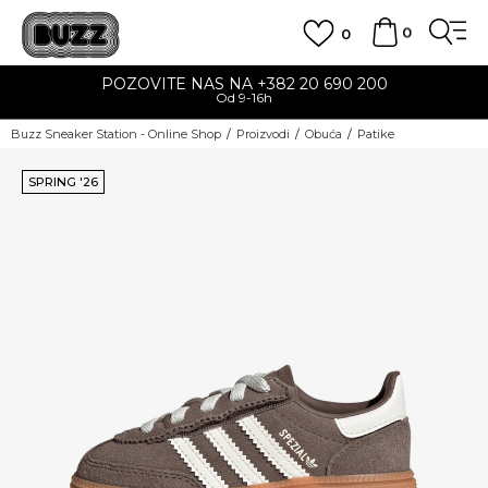
0
0
POZOVITE NAS NA +382 20 690 200
Od 9-16h
Buzz Sneaker Station - Online Shop
Proizvodi
Obuća
Patike
SPRING '26