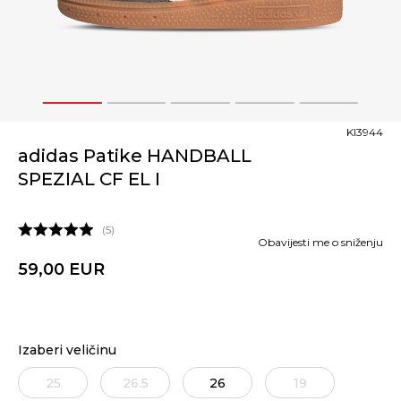
1
2
3
4
5
KI3944
adidas Patike HANDBALL
SPEZIAL CF EL I
5
Obavijesti me o sniženju
59,00
EUR
Izaberi veličinu
25
26.5
26
19