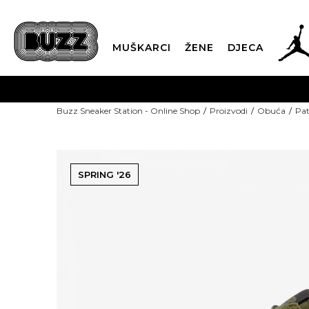
MUŠKARCI
ŽENE
DJECA
TE NAS NA +382 20 690 200
Od 9-16h
Buzz Sneaker Station - Online Shop
Proizvodi
Obuća
Pat
SPRING '26