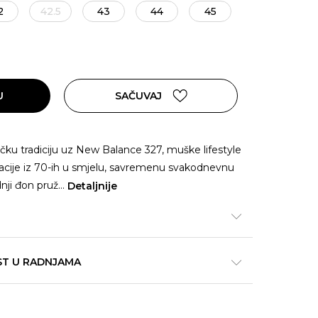
2
42.5
43
44
45
U
SAČUVAJ
čku tradiciju uz New Balance 327, muške lifestyle
vacije iz 70-ih u smjelu, savremenu svakodnevnu
dnji đon pruž
...
Detaljnije
ST U RADNJAMA