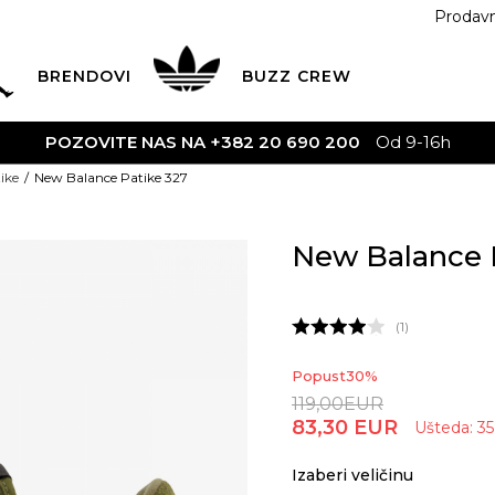
Prodav
BRENDOVI
BUZZ
CREW
ike
New Balance Patike 327
New Balance 
1
Popust
30
%
119,00
EUR
83,30
EUR
Ušteda:
35
Izaberi veličinu