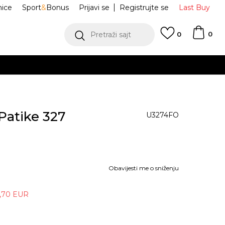
nice
Sport
&
Bonus
Prijavi se
Registrujte se
Last Buy
0
Pretraži sajt
0
BESPLATNA DOSTAVA
na terit
Patike 327
U3274FO
Obavijesti me o sniženju
,70
EUR