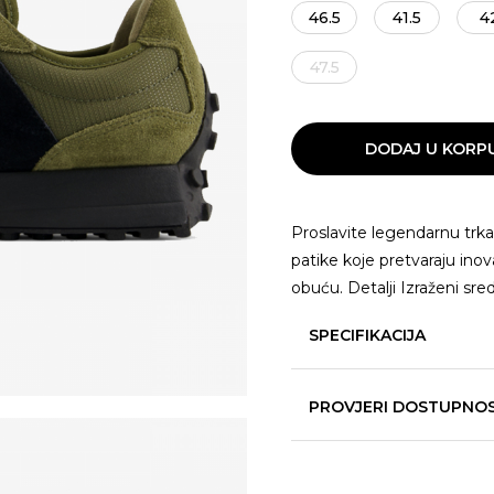
46.5
41.5
4
47.5
DODAJ U KORP
Proslavite legendarnu trka
patike koje pretvaraju ino
obuću. Detalji Izraženi sre
SPECIFIKACIJA
PROVJERI DOSTUPNO