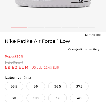
1
2
3
4
5
IR0270-100
Nike Patike Air Force 1 Low
Obavijesti me o sniženju
Popust
20
%
112,00
EUR
89,60
EUR
Ušteda:
22,40
EUR
Izaberi veličinu
35.5
36
36.5
37.5
38
38.5
39
40