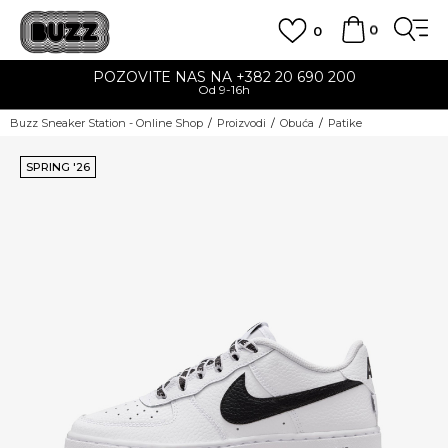
0
0
POZOVITE NAS NA +382 20 690 200
Od 9-16h
Buzz Sneaker Station - Online Shop
Proizvodi
Obuća
Patike
SPRING '26