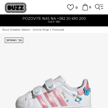
0
0
POZOVITE NAS NA +382 20 690 200
Od 9-16h
Buzz Sneaker Station - Online Shop
Proizvodi
SPRING '26