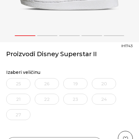
1
2
3
4
5
IH1743
Proizvodi Disney Superstar II
Izaberi veličinu
25
26
19
20
21
22
23
24
27