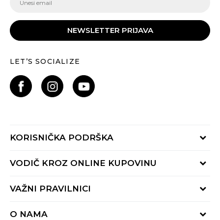
NEWSLETTER PRIJAVA
LET’S SOCIALIZE
KORISNIČKA PODRŠKA
Provjeri status porudžbine
VODIČ KROZ ONLINE KUPOVINU
Pozovite nas:
+382 20 690 200
Načini isporuke
VAŽNI PRAVILNICI
Radno vrijeme 9-16h
Povrat robe i povrat sredstava
online@buzzsneakers.me
Uslovi korišćenja
Reklamacije
O NAMA