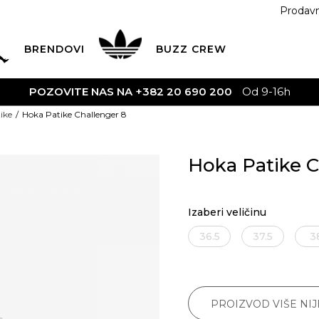
Prodav
BRENDOVI
BUZZ
CREW
POZOVITE NAS NA +382 20 690 200
Od 9-16h
ike
Hoka Patike Challenger 8
Hoka Patike C
Izaberi veličinu
36.5
37.5
3
PROIZVOD VIŠE NI