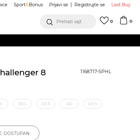
nice
Sport
&
Bonus
Prijavi se
Registrujte se
Last Buy
0
Pretraži sajt
0
hallenger 8
1168717-SPHL
8
38.5
39.5
40
40.5
JE DOSTUPAN