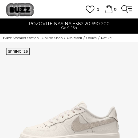
0
0
POZOVITE NAS NA +382 20 690 200
Od 9-16h
Buzz Sneaker Station - Online Shop
Proizvodi
Obuća
Patike
SPRING '26