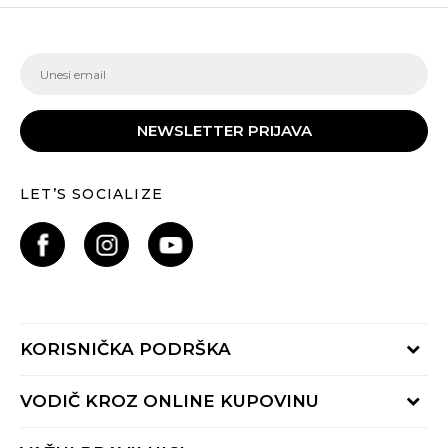
NEWSLETTER PRIJAVA
LET’S SOCIALIZE
KORISNIČKA PODRŠKA
Provjeri status porudžbine
VODIČ KROZ ONLINE KUPOVINU
Pozovite nas:
+382 20 690 200
Načini isporuke