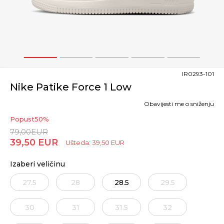
1
2
3
4
5
IR0293-101
Nike Patike Force 1 Low
Obavijesti me o sniženju
Popust
50
%
79,00
EUR
39,50
EUR
Ušteda:
39,50
EUR
Izaberi veličinu
27.5
28
28.5
29.5
30
31
31.5
32