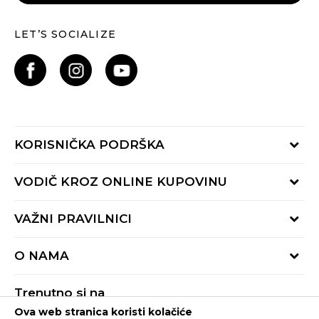
LET’S SOCIALIZE
KORISNIČKA PODRŠKA
Provjeri status porudžbine
VODIČ KROZ ONLINE KUPOVINU
Pozovite nas:
+382 20 690 200
Načini isporuke
VAŽNI PRAVILNICI
Radno vrijeme 9-16h
Povrat robe i povrat sredstava
online@buzzsneakers.me
Uslovi korišćenja
Reklamacije
O NAMA
Politika privatnosti
Zamjena artikla
BUZZ Koncept
Pravila Sport&Bonus programa
Trenutno si na
BUZZ Brendovi
Ova web stranica koristi kolačiće
Buzz Crna Gora
PROMIJENI