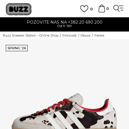
0
0
POZOVITE NAS NA +382 20 690 200
Od 9-16h
Buzz Sneaker Station - Online Shop
Proizvodi
Obuća
Patike
SPRING '26