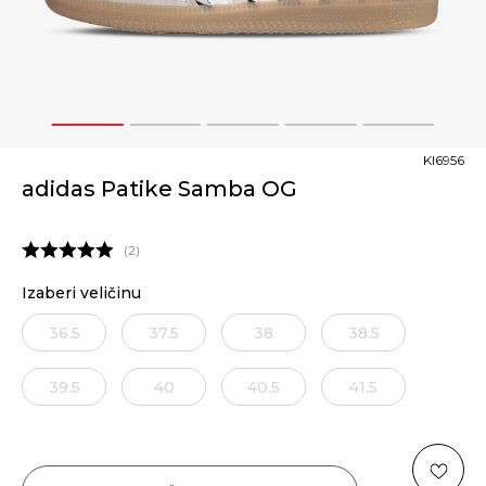
1
2
3
4
5
KI6956
adidas Patike Samba OG
2
Izaberi veličinu
36.5
37.5
38
38.5
39.5
40
40.5
41.5