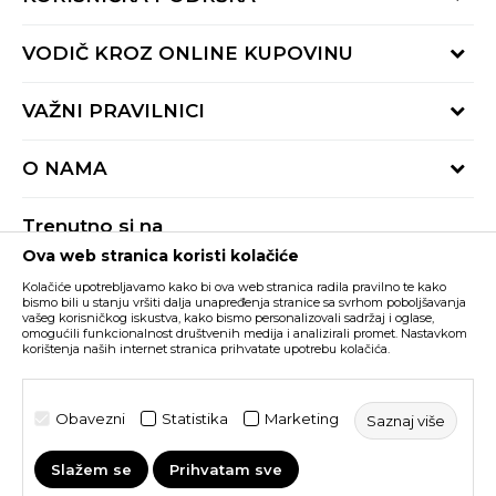
Provjeri status porudžbine
VODIČ KROZ ONLINE KUPOVINU
Pozovite nas:
+382 20 690 200
Načini isporuke
VAŽNI PRAVILNICI
Radno vrijeme 9-16h
Povrat robe i povrat sredstava
online@buzzsneakers.me
Uslovi korišćenja
Reklamacije
O NAMA
Politika privatnosti
Zamjena artikla
BUZZ Koncept
Pravila Sport&Bonus programa
Trenutno si na
BUZZ Brendovi
Ova web stranica koristi kolačiće
Buzz Crna Gora
PROMIJENI
BUZZ Crew
Kolačiće upotrebljavamo kako bi ova web stranica radila pravilno te kako
BUZZ Shopovi
bismo bili u stanju vršiti dalja unapređenja stranice sa svrhom poboljšavanja
vašeg korisničkog iskustva, kako bismo personalizovali sadržaj i oglase,
Nastojimo da budemo što precizniji u opisu proizvoda, prikazu slika i samih
cijena, ali ne možemo garantovati da su sve informacije kompletne i bez
Postani dio BUZZ tima
omogućili funkcionalnost društvenih medija i analizirali promet. Nastavkom
grešaka. Svi artikli prikazani na sajtu su dio naše ponude i ne podrazumijeva da
korištenja naših internet stranica prihvatate upotrebu kolačića.
su dostupni u svakom trenutku. Raspoloživost robe možete provjeriti pozivom
Click&Collect
na broj +382 20 690 200.
©2026
www.buzzsneakers.me
, Izrada
NB SOFT
. Sva prava
Obavezni
Statistika
Marketing
Saznaj više
zadržana.
Slažem se
Prihvatam sve