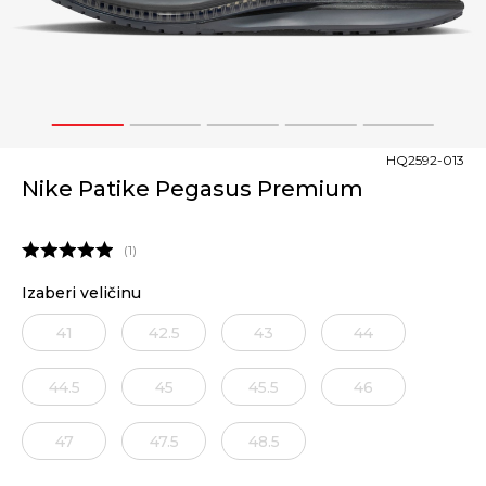
1
2
3
4
5
HQ2592-013
Nike Patike Pegasus Premium
1
Izaberi veličinu
41
42.5
43
44
44.5
45
45.5
46
47
47.5
48.5