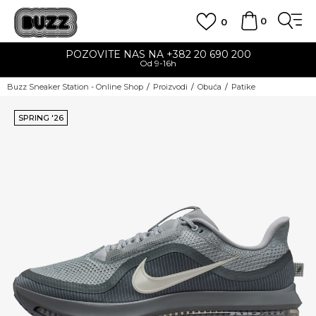
0
0
POZOVITE NAS NA +382 20 690 200
Od 9-16h
Buzz Sneaker Station - Online Shop
Proizvodi
Obuća
Patike
SPRING '26