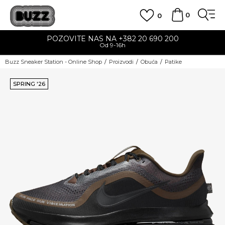
0
0
POZOVITE NAS NA +382 20 690 200
Od 9-16h
Buzz Sneaker Station - Online Shop
Proizvodi
Obuća
Patike
SPRING '26