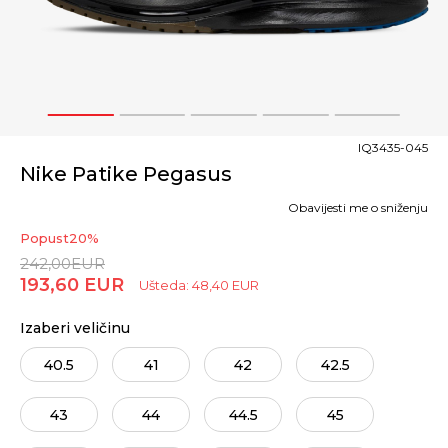
1
2
3
4
5
IQ3435-045
Nike Patike Pegasus
Obavijesti me o sniženju
Popust
20
%
242,00
EUR
193,60
EUR
Ušteda:
48,40
EUR
Izaberi veličinu
40.5
41
42
42.5
43
44
44.5
45