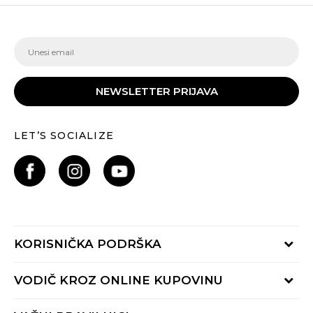
NEWSLETTER PRIJAVA
LET’S SOCIALIZE
KORISNIČKA PODRŠKA
Provjeri status porudžbine
VODIČ KROZ ONLINE KUPOVINU
Pozovite nas:
+382 20 690 200
Načini isporuke