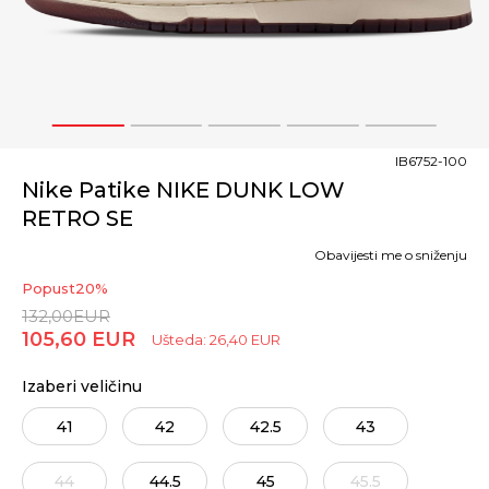
1
2
3
4
5
IB6752-100
Nike Patike NIKE DUNK LOW
RETRO SE
Obavijesti me o sniženju
Popust
20
%
132,00
EUR
105,60
EUR
Ušteda:
26,40
EUR
Izaberi veličinu
41
42
42.5
43
44
44.5
45
45.5