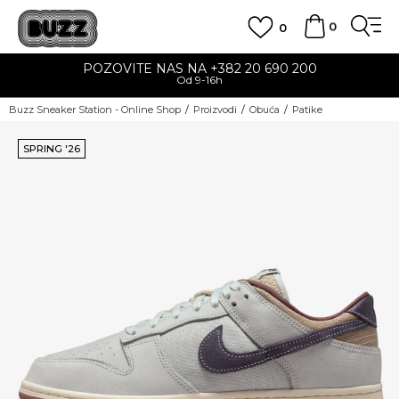
0
0
POZOVITE NAS NA +382 20 690 200
Od 9-16h
Buzz Sneaker Station - Online Shop
Proizvodi
Obuća
Patike
SPRING '26