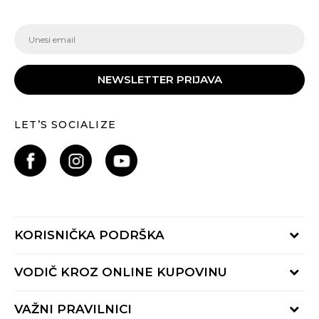
NEWSLETTER PRIJAVA
LET’S SOCIALIZE
KORISNIČKA PODRŠKA
Provjeri status porudžbine
VODIČ KROZ ONLINE KUPOVINU
Pozovite nas:
+382 20 690 200
Načini isporuke
VAŽNI PRAVILNICI
Radno vrijeme 9-16h