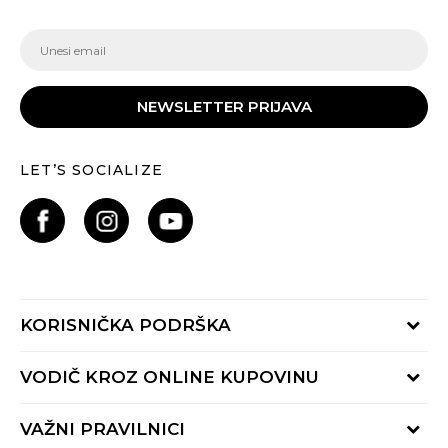
NEWSLETTER PRIJAVA
LET’S SOCIALIZE
KORISNIČKA PODRŠKA
Provjeri status porudžbine
VODIČ KROZ ONLINE KUPOVINU
Pozovite nas:
+382 20 690 200
Načini isporuke
VAŽNI PRAVILNICI
Radno vrijeme 9-16h
Povrat robe i povrat sredstava