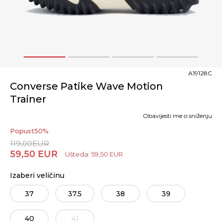
1
2
3
4
A19128C
Converse Patike Wave Motion
Trainer
Obavijesti me o sniženju
Popust
50
%
119,00
EUR
59,50
EUR
Ušteda:
59,50
EUR
Izaberi veličinu
37
37.5
38
39
40
41