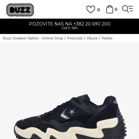
0
0
POZOVITE NAS NA +382 20 690 200
Od 9-16h
Buzz Sneaker Station - Online Shop
Proizvodi
Obuća
Patike