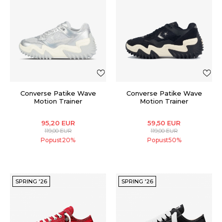
Converse Patike Wave
Converse Patike Wave
Motion Trainer
Motion Trainer
95,20
EUR
59,50
EUR
119,00
EUR
119,00
EUR
Popust
20
%
Popust
50
%
SPRING '26
SPRING '26