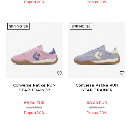
Popust
20
%
Popust
20
%
SPRING '26
SPRING '26
Converse Patike RUN
Converse Patike RUN
STAR TRAINER
STAR TRAINER
68,00
EUR
68,00
EUR
85,00
EUR
85,00
EUR
Popust
20
%
Popust
20
%