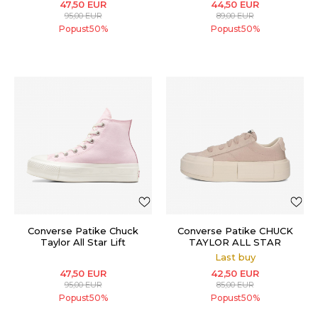
47,50
EUR
44,50
EUR
95,00
EUR
89,00
EUR
Popust
50
%
Popust
50
%
Converse Patike Chuck
Converse Patike CHUCK
Taylor All Star Lift
TAYLOR ALL STAR
CRUISE
Last buy
47,50
EUR
42,50
EUR
95,00
EUR
85,00
EUR
Popust
50
%
Popust
50
%