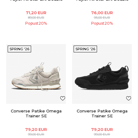
Stack
Stack
71,20
EUR
76,00
EUR
89,00
EUR
95,00
EUR
Popust
20
%
Popust
20
%
SPRING '26
SPRING '26
Converse Patike Omega
Converse Patike Omega
Trainer SE
Trainer SE
79,20
EUR
79,20
EUR
99,00
EUR
99,00
EUR