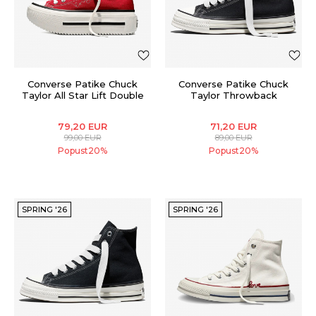
Converse Patike Chuck
Converse Patike Chuck
Taylor All Star Lift Double
Taylor Throwback
Stack
79,20
EUR
71,20
EUR
99,00
EUR
89,00
EUR
Popust
20
%
Popust
20
%
SPRING '26
SPRING '26