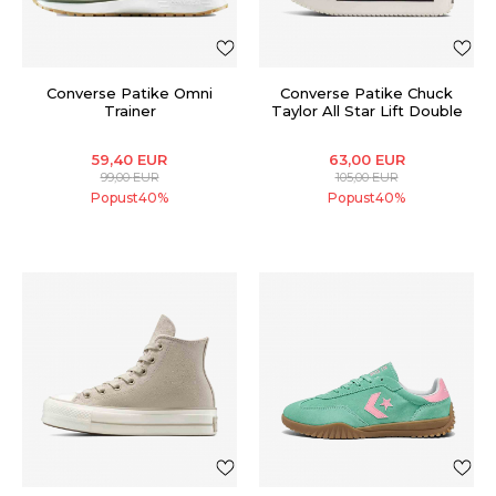
Converse Patike Omni
Converse Patike Chuck
Trainer
Taylor All Star Lift Double
Stack
59,40
EUR
63,00
EUR
99,00
EUR
105,00
EUR
Popust
40
%
Popust
40
%