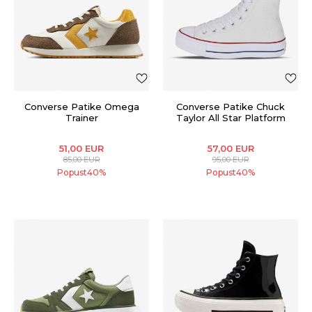
Converse Patike Omega
Converse Patike Chuck
Trainer
Taylor All Star Platform
51,00
EUR
57,00
EUR
85,00
EUR
95,00
EUR
Popust
40
%
Popust
40
%