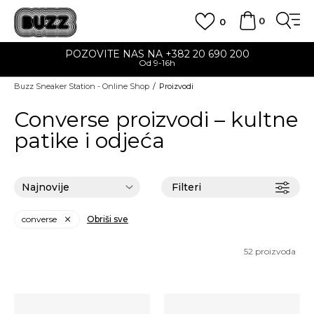
0
0
POZOVITE NAS NA +382 20 690 200
Od 9-16h
Buzz Sneaker Station - Online Shop
Proizvodi
Converse proizvodi – kultne
patike i odjeća
Filteri
converse
Obriši sve
52
proizvoda