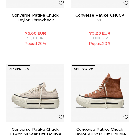
Converse Patike Chuck
Converse Patike CHUCK
Taylor Throwback
70
76,00
EUR
79,20
EUR
95,00
EUR
99,00
EUR
Popust
20
%
Popust
20
%
SPRING '26
SPRING '26
Converse Patike Chuck
Converse Patike Chuck
Taylor All Star Lift Double
Taylor All Star Lift Double