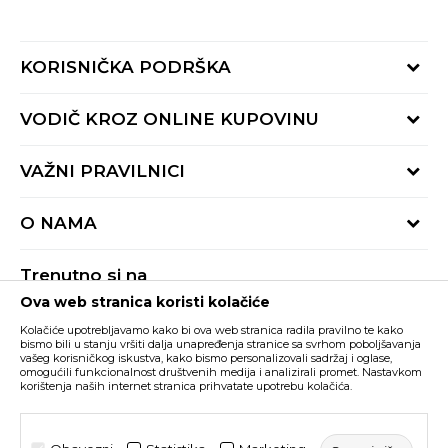
KORISNIČKA PODRŠKA
Provjeri status porudžbine
VODIČ KROZ ONLINE KUPOVINU
Pozovite nas:
+382 20 690 200
Načini isporuke
VAŽNI PRAVILNICI
Radno vrijeme 9-16h
Povrat robe i povrat sredstava
online@buzzsneakers.me
Uslovi korišćenja
Reklamacije
O NAMA
Politika privatnosti
Zamjena artikla
BUZZ Koncept
Pravila Sport&Bonus programa
Trenutno si na
BUZZ Brendovi
Ova web stranica koristi kolačiće
Buzz Crna Gora
PROMIJENI
BUZZ Crew
Kolačiće upotrebljavamo kako bi ova web stranica radila pravilno te kako
BUZZ Shopovi
bismo bili u stanju vršiti dalja unapređenja stranice sa svrhom poboljšavanja
vašeg korisničkog iskustva, kako bismo personalizovali sadržaj i oglase,
Nastojimo da budemo što precizniji u opisu proizvoda, prikazu slika i samih
cijena, ali ne možemo garantovati da su sve informacije kompletne i bez
Postani dio BUZZ tima
omogućili funkcionalnost društvenih medija i analizirali promet. Nastavkom
grešaka. Svi artikli prikazani na sajtu su dio naše ponude i ne podrazumijeva da
korištenja naših internet stranica prihvatate upotrebu kolačića.
su dostupni u svakom trenutku. Raspoloživost robe možete provjeriti pozivom
Click&Collect
na broj +382 20 690 200.
©2026
www.buzzsneakers.me
, Izrada
NB SOFT
. Sva prava