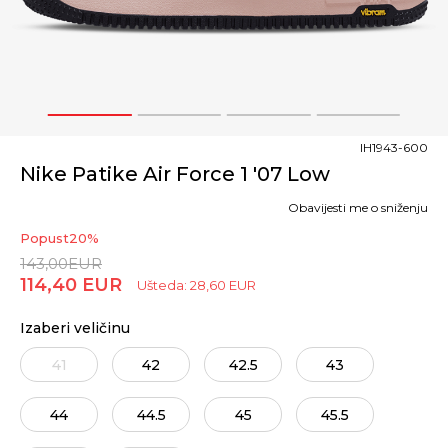
1
2
3
4
IH1943-600
Nike Patike Air Force 1 '07 Low
Obavijesti me o sniženju
Popust
20
%
143,00
EUR
114,40
EUR
Ušteda:
28,60
EUR
Izaberi veličinu
41
42
42.5
43
44
44.5
45
45.5