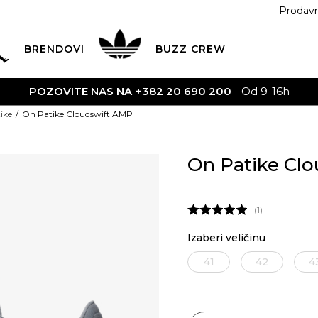
Prodav
BRENDOVI
BUZZ
CREW
AVA
na teritoriji CG za sve poružbine u vrijednosti preko 30
ike
On Patike Cloudswift AMP
On Patike Cl
1
Izaberi veličinu
41
42
4