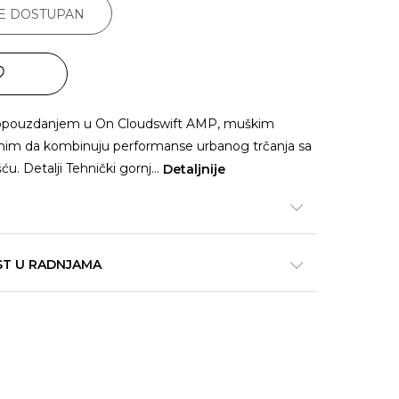
JE DOSTUPAN
amopouzdanjem u On Cloudswift AMP, muškim
iranim da kombinuju performanse urbanog trčanja sa
. Detalji Tehnički gornj
...
Detaljnije
ST U RADNJAMA