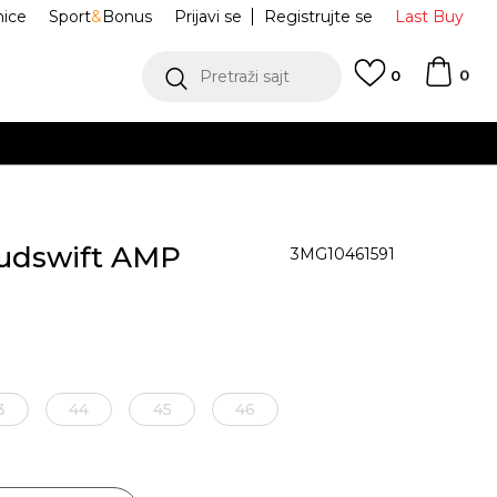
nice
Sport
&
Bonus
Prijavi se
Registrujte se
Last Buy
0
Pretraži sajt
0
 EUR
POGLEDAJ VIŠE
oudswift AMP
3MG10461591
3
44
45
46