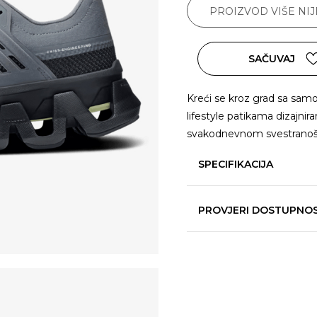
PROIZVOD VIŠE NI
SAČUVAJ
Kreći se kroz grad sa s
lifestyle patikama dizajn
svakodnevnom svestranošću
SPECIFIKACIJA
PROVJERI DOSTUPNO