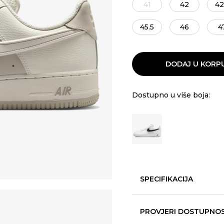
41
42
42
45.5
46
4
DODAJ U KORP
Dostupno u više boja:
SPECIFIKACIJA
PROVJERI DOSTUPNO