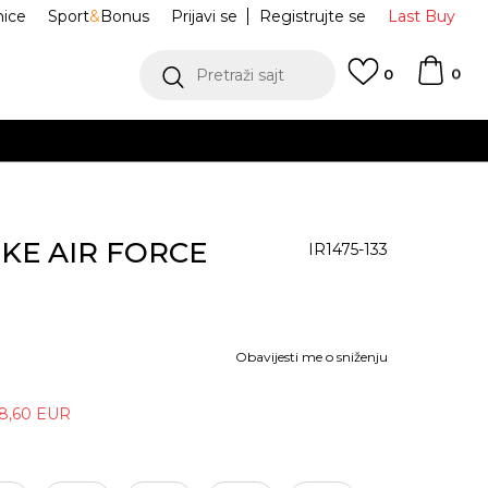
nice
Sport
&
Bonus
Prijavi se
Registrujte se
Last Buy
0
Pretraži sajt
0
NIKE AIR FORCE
IR1475-133
Obavijesti me o sniženju
8,60
EUR