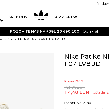
Prodav
BRENDOVI
BUZZ
CREW
 NAS NA +382 20 690 200
Od 9-16h
ike
Nike Patike NIKE AIR FORCE 1 07 LV8 JD
Nike Patike 
1 07 LV8 JD
Popust
20
%
143,00
EUR
114,40
EUR
Ušteda:
2
Izaberi veličinu