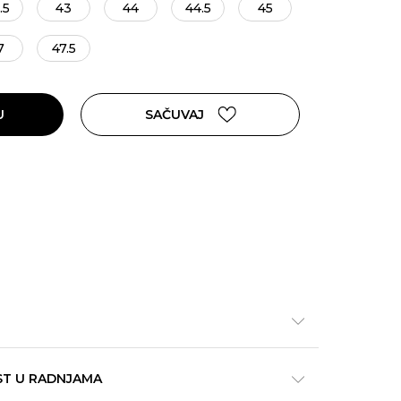
.5
43
44
44.5
45
7
47.5
U
SAČUVAJ
ST U RADNJAMA