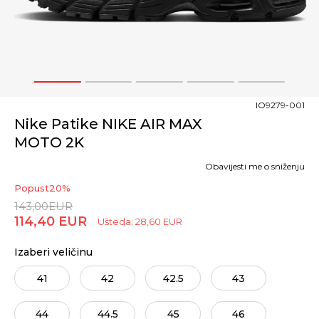
1
2
3
4
5
IO9279-001
Nike Patike NIKE AIR MAX
MOTO 2K
Obavijesti me o sniženju
Popust
20
%
143,00
EUR
114,40
EUR
Ušteda:
28,60
EUR
Izaberi veličinu
41
42
42.5
43
44
44.5
45
46