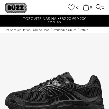
0
0
POZOVITE NAS NA +382 20 690 200
Od 9-16h
Buzz Sneaker Station - Online Shop
Proizvodi
Obuća
Patike