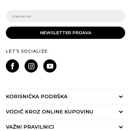
NEWSLETTER PRIJAVA
LET’S SOCIALIZE
KORISNIČKA PODRŠKA
Provjeri status porudžbine
VODIČ KROZ ONLINE KUPOVINU
Pozovite nas:
+382 20 690 200
Načini isporuke
VAŽNI PRAVILNICI
Radno vrijeme 9-16h