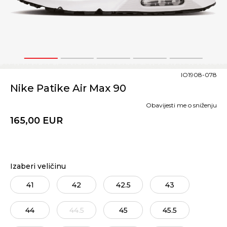
1
2
3
4
5
IO1908-078
Nike Patike Air Max 90
Obavijesti me o sniženju
165,00
EUR
Izaberi veličinu
41
42
42.5
43
44
44.5
45
45.5