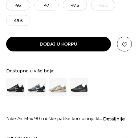
46
47
47.5
48.5
49.5
DODAJ U KORPU
Dostupno u više boja:
Nike Air Max 90 muške patike kombinuju kl
...
Detaljnije