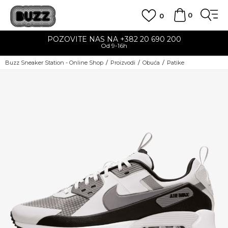
0
0
POZOVITE NAS NA +382 20 690 200
Od 9-16h
Buzz Sneaker Station - Online Shop
Proizvodi
Obuća
Patike