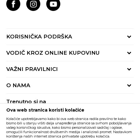
KORISNIČKA PODRŠKA
Provjeri status porudžbine
VODIČ KROZ ONLINE KUPOVINU
Pozovite nas:
+382 20 690 200
Načini isporuke
VAŽNI PRAVILNICI
Radno vrijeme 9-16h
Povrat robe i povrat sredstava
online@buzzsneakers.me
Uslovi korišćenja
Reklamacije
O NAMA
Politika privatnosti
Zamjena artikla
BUZZ Koncept
Pravila Sport&Bonus programa
Trenutno si na
BUZZ Brendovi
Ova web stranica koristi kolačiće
Buzz Crna Gora
PROMIJENI
BUZZ Crew
Kolačiće upotrebljavamo kako bi ova web stranica radila pravilno te kako
BUZZ Shopovi
bismo bili u stanju vršiti dalja unapređenja stranice sa svrhom poboljšavanja
vašeg korisničkog iskustva, kako bismo personalizovali sadržaj i oglase,
Nastojimo da budemo što precizniji u opisu proizvoda, prikazu slika i samih
cijena, ali ne možemo garantovati da su sve informacije kompletne i bez
Postani dio BUZZ tima
omogućili funkcionalnost društvenih medija i analizirali promet. Nastavkom
grešaka. Svi artikli prikazani na sajtu su dio naše ponude i ne podrazumijeva da
korištenja naših internet stranica prihvatate upotrebu kolačića.
su dostupni u svakom trenutku. Raspoloživost robe možete provjeriti pozivom