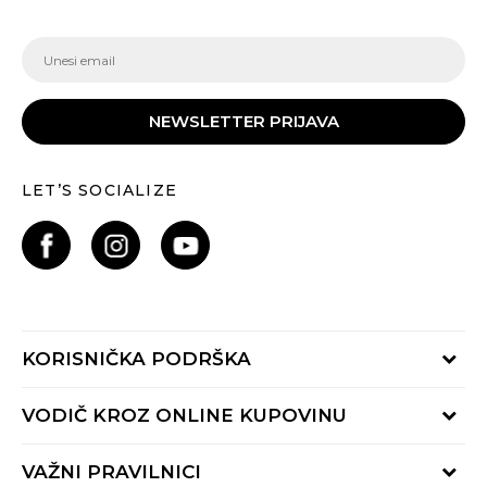
NEWSLETTER PRIJAVA
LET’S SOCIALIZE
KORISNIČKA PODRŠKA
Provjeri status porudžbine
VODIČ KROZ ONLINE KUPOVINU
Pozovite nas:
+382 20 690 200
Načini isporuke
VAŽNI PRAVILNICI
Radno vrijeme 9-16h