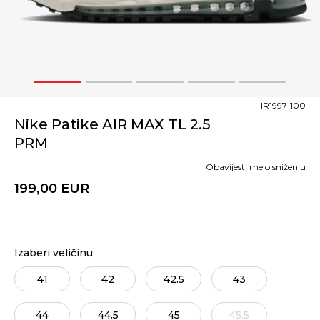
1
2
3
4
5
IR1997-100
Nike Patike AIR MAX TL 2.5
PRM
Obavijesti me o sniženju
199,00
EUR
Izaberi veličinu
41
42
42.5
43
44
44.5
45
45.5