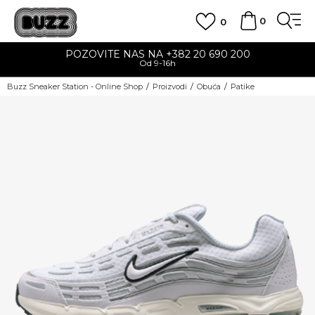
0
0
POZOVITE NAS NA +382 20 690 200
Od 9-16h
Buzz Sneaker Station - Online Shop
Proizvodi
Obuća
Patike