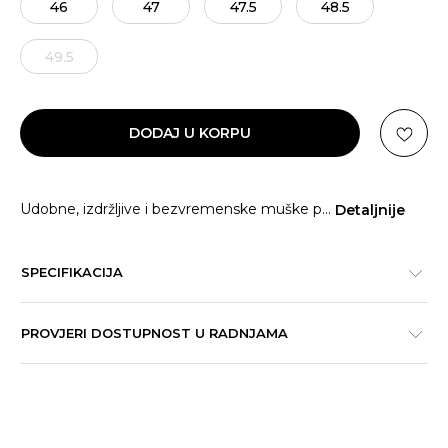
46
47
47.5
48.5
49.5
DODAJ U KORPU
Udobne, izdržljive i bezvremenske muške p
...
Detaljnije
SPECIFIKACIJA
PROVJERI DOSTUPNOST U RADNJAMA