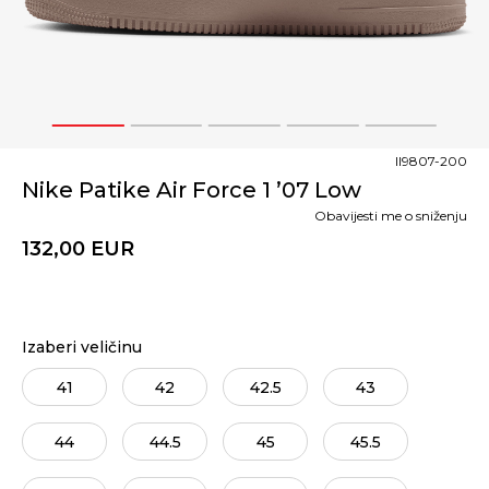
1
2
3
4
5
II9807-200
Nike Patike Air Force 1 ’07 Low
Obavijesti me o sniženju
132,00
EUR
Izaberi veličinu
41
42
42.5
43
44
44.5
45
45.5