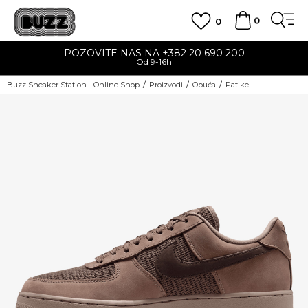
0
0
POZOVITE NAS NA +382 20 690 200
Od 9-16h
Buzz Sneaker Station - Online Shop
Proizvodi
Obuća
Patike