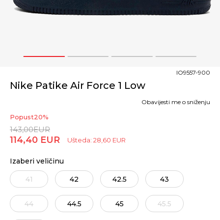
1
2
3
4
IO9557-900
Nike Patike Air Force 1 Low
Obavijesti me o sniženju
Popust
20
%
143,00
EUR
114,40
EUR
Ušteda:
28,60
EUR
Izaberi veličinu
41
42
42.5
43
44
44.5
45
45.5