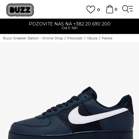
0
0
POZOVITE NAS NA +382 20 690 200
Od 9-16h
Buzz Sneaker Station - Online Shop
Proizvodi
Obuća
Patike