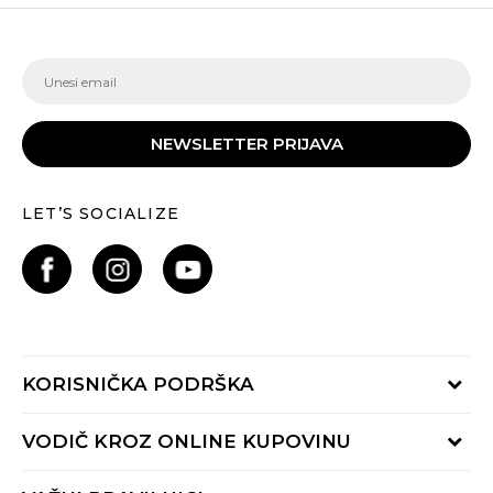
NEWSLETTER PRIJAVA
LET’S SOCIALIZE
KORISNIČKA PODRŠKA
Provjeri status porudžbine
VODIČ KROZ ONLINE KUPOVINU
Pozovite nas:
+382 20 690 200
Načini isporuke