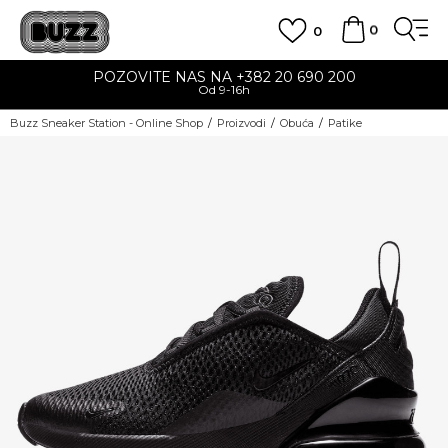
0
0
POZOVITE NAS NA +382 20 690 200
Od 9-16h
Buzz Sneaker Station - Online Shop
Proizvodi
Obuća
Patike