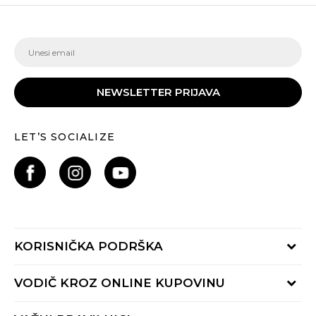
NEWSLETTER PRIJAVA
LET’S SOCIALIZE
KORISNIČKA PODRŠKA
Provjeri status porudžbine
VODIČ KROZ ONLINE KUPOVINU
Pozovite nas:
+382 20 690 200
Načini isporuke