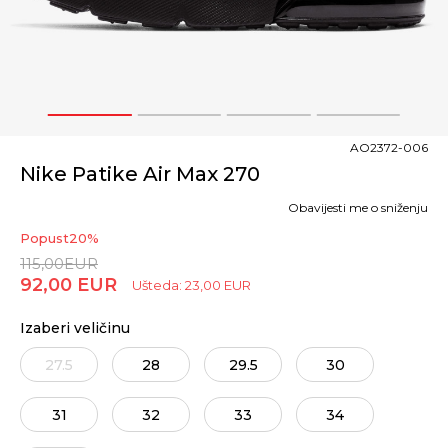
1
2
3
4
AO2372-006
Nike Patike Air Max 270
Obavijesti me o sniženju
Popust
20
%
115,00
EUR
92,00
EUR
Ušteda:
23,00
EUR
Izaberi veličinu
27.5
28
29.5
30
31
32
33
34