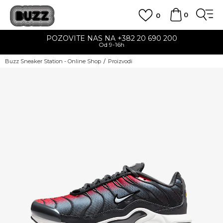
0
0
POZOVITE NAS NA +382 20 690 200
Od 9-16h
Buzz Sneaker Station - Online Shop
Proizvodi