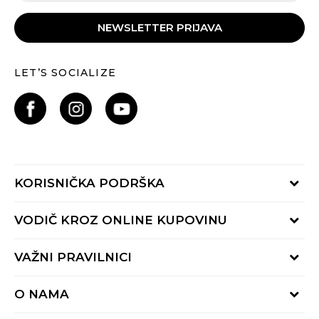
NEWSLETTER PRIJAVA
LET’S SOCIALIZE
KORISNIČKA PODRŠKA
Provjeri status porudžbine
VODIČ KROZ ONLINE KUPOVINU
Pozovite nas:
+382 20 690 200
Načini isporuke
VAŽNI PRAVILNICI
Radno vrijeme 9-16h
Povrat robe i povrat sredstava
online@buzzsneakers.me
Uslovi korišćenja
Reklamacije
O NAMA
Politika privatnosti
Zamjena artikla