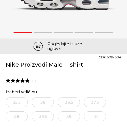
1
2
3
4
5
Pogledajte iz svih
uglova
CD0609-604
Nike Proizvodi Male T-shirt
1
Izaberi veličinu
35.5
36
36.5
37.5
38
38.5
39
40