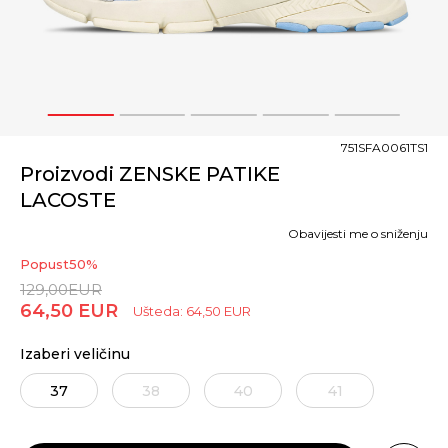
1
2
3
4
5
751SFA0061TS1
Proizvodi ZENSKE PATIKE
LACOSTE
Obavijesti me o sniženju
Popust
50
%
129,00
EUR
64,50
EUR
Ušteda:
64,50
EUR
Izaberi veličinu
37
38
40
41