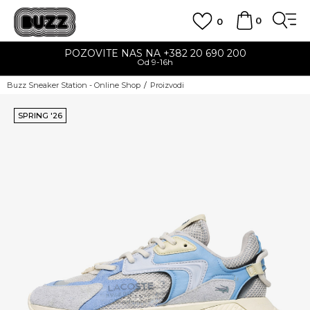
0
0
POZOVITE NAS NA +382 20 690 200
Od 9-16h
Buzz Sneaker Station - Online Shop
Proizvodi
SPRING '26