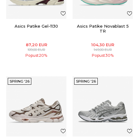
Asics Patike Gel-1130
Asics Patike Novablast 5
TR
87,20
EUR
104,30
EUR
109,00
EUR
149,00
EUR
Popust
20
%
Popust
30
%
SPRING '26
SPRING '26