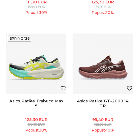
111,30
EUR
125,30
EUR
158,99
EUR
179,00
EUR
Popust
30
%
Popust
30
%
SPRING '26
Asics Patike Trabuco Max
Asics Patike GT-2000 14
5
TR
125,30
EUR
95,40
EUR
179,00
EUR
158,99
EUR
Popust
30
%
Popust
40
%