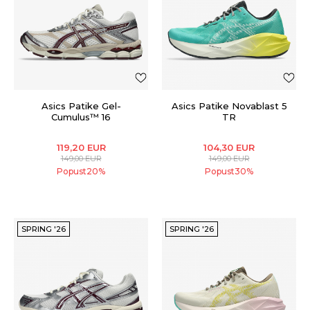
Asics Patike Gel-
Asics Patike Novablast 5
Cumulus™ 16
TR
119,20
EUR
104,30
EUR
149,00
EUR
149,00
EUR
Popust
20
%
Popust
30
%
SPRING '26
SPRING '26