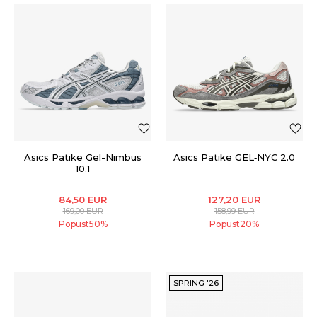
Asics Patike Gel-Nimbus
Asics Patike GEL‑NYC 2.0
10.1
84,50
EUR
127,20
EUR
169,00
EUR
158,99
EUR
Popust
50
%
Popust
20
%
SPRING '26