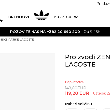
Prodav
BRENDOVI
BUZZ
CREW
OVITE NAS NA +382 20 690 200
Od 9-16h
ZENSKE PATIKE LACOSTE
Proizvodi ZE
LACOSTE
Popust
20
%
149,00
EUR
119,20
EUR
Ušteda:
2
Izaberi veličinu