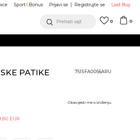
nice
Sport
&
Bonus
Prijavi se
Registrujte se
Last Buy
0
Pretraži sajt
0
NSKE PATIKE
751SFA0056ARU
Obavijesti me o sniženju
9,80
EUR