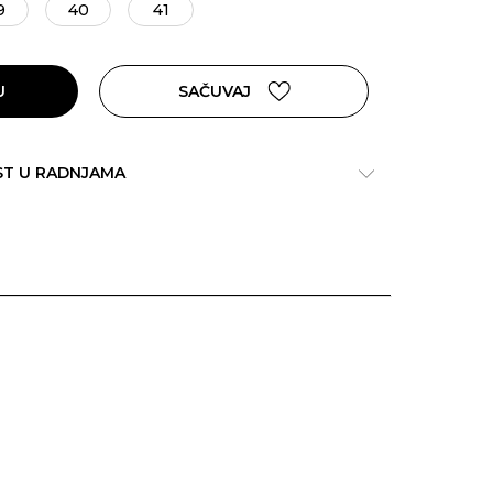
9
40
41
U
SAČUVAJ
ST U RADNJAMA