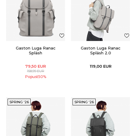
Gaston Luga Ranac
Gaston Luga Ranac
Spläsh
Spläsh 2.0
79,50
EUR
119,00
EUR
158,99
EUR
Popust
50
%
SPRING '26
SPRING '26