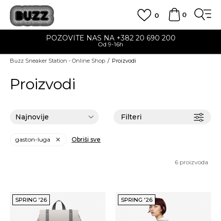
0
0
POZOVITE NAS NA +382 20 690 200
Od 9-16h
Buzz Sneaker Station - Online Shop
Proizvodi
Proizvodi
Filteri
gaston-luga
Obriši sve
6
proizvoda
SPRING '26
SPRING '26