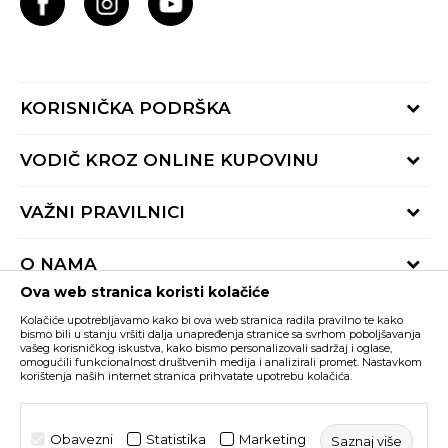
KORISNIČKA PODRŠKA
Provjeri status porudžbine
VODIČ KROZ ONLINE KUPOVINU
Pozovite nas:
+382 20 690 200
Načini isporuke
VAŽNI PRAVILNICI
Radno vrijeme 9-16h
Povrat robe i povrat sredstava
online@buzzsneakers.me
Uslovi korišćenja
Reklamacije
O NAMA
Politika privatnosti
Zamjena artikla
Ova web stranica koristi kolačiće
BUZZ Koncept
Pravila Sport&Bonus programa
Trenutno si na
Kolačiće upotrebljavamo kako bi ova web stranica radila pravilno te kako
BUZZ Brendovi
bismo bili u stanju vršiti dalja unapređenja stranice sa svrhom poboljšavanja
vašeg korisničkog iskustva, kako bismo personalizovali sadržaj i oglase,
Buzz Crna Gora
PROMIJENI
BUZZ Crew
omogućili funkcionalnost društvenih medija i analizirali promet. Nastavkom
korištenja naših internet stranica prihvatate upotrebu kolačića.
BUZZ Shopovi
Nastojimo da budemo što precizniji u opisu proizvoda, prikazu slika i samih
cijena, ali ne možemo garantovati da su sve informacije kompletne i bez
Postani dio BUZZ tima
grešaka. Svi artikli prikazani na sajtu su dio naše ponude i ne podrazumijeva da
su dostupni u svakom trenutku. Raspoloživost robe možete provjeriti pozivom
Obavezni
Statistika
Marketing
Saznaj više
Click&Collect
na broj +382 20 690 200.