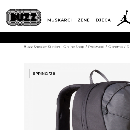
MUŠKARCI
ŽENE
DJECA
2 20 690 200
Od 9-16h
Buzz Sneaker Station - Online Shop
Proizvodi
Oprema
R
SPRING '26