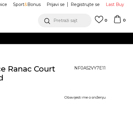
nice
Sport
&
Bonus
Prijavi se
Registrujte se
Last Buy
0
Pretraži sajt
0
BESPLATNA DOSTAVA
na teritoriji CG za sve 
ce Ranac Court
NF0A52VY7E11
d
Obavijesti me o sniženju