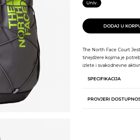
Univ.
DODAJ U KORP
The North Face Court Jeste
tinejdžere kojima je potreb
izlete i svakodnevne aktivn
SPECIFIKACIJA
PROVJERI DOSTUPNO