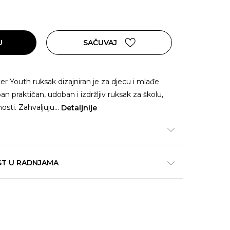
U
SAČUVAJ
r Youth ruksak dizajniran je za djecu i mlađe
an praktičan, udoban i izdržljiv ruksak za školu,
osti. Zahvaljuju
...
Detaljnije
ST U RADNJAMA