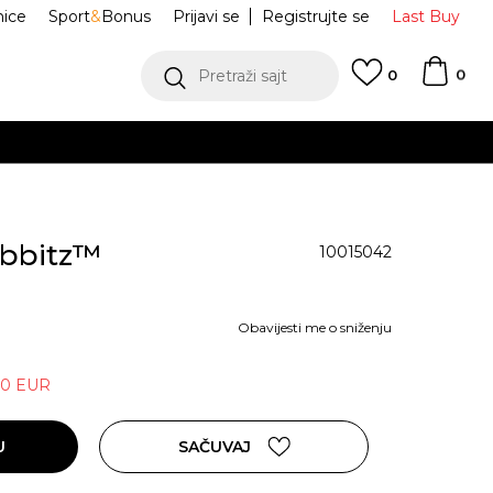
nice
Sport
&
Bonus
Prijavi se
Registrujte se
Last Buy
0
Pretraži sajt
0
Jibbitz™
10015042
Obavijesti me o sniženju
80
EUR
U
SAČUVAJ