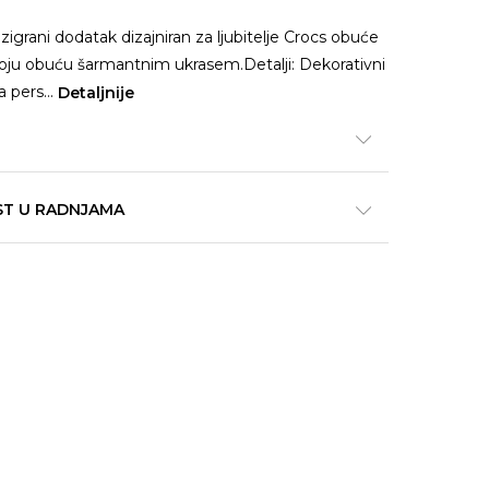
igrani dodatak dizajniran za ljubitelje Crocs obuće
svoju obuću šarmantnim ukrasem.Detalji: Dekorativni
a pers
...
Detaljnije
ST U RADNJAMA