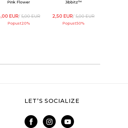
Pink Flower
Jibbitz™
,00
EUR
2,50
EUR
5,00
EUR
5,00
EUR
Popust
20
%
Popust
50
%
LET’S SOCIALIZE