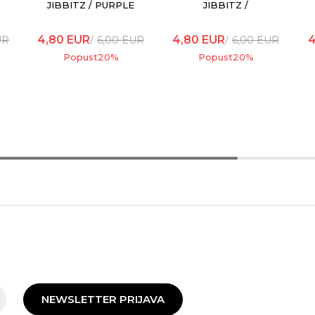
JIBBITZ / PURPLE
JIBBITZ /
BLINGED OUT
ELEVATED
DAISY
COLORFUL
4,80
EUR
4,80
EUR
4
UR
6,00
EUR
6,00
EUR
BUTTERFLY
Popust
20
%
Popust
20
%
NEWSLETTER PRIJAVA