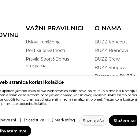
VAŽNI PRAVILNICI
O NAMA
OVINU
Uslovi korišćenja
BUZZ Koncept
Politika privatnosti
BUZZ Brendovi
Pravila Sport&Bonus
BUZZ Crew
programa
BUZZ Shopovi
Postani dio BUZZ t
eb stranica koristi kolačiće
Click&Collect
e upotrebljavamo kako bi ova web stranica radila pravilno te kako bismo bili u stanju vr
enja stranice sa svrhom poboljšavanja vašeg korisničkog iskustva, kako bismo persona
 omogućili funkcionalnost društvenih medija i analizirali promet. Nastavkom korištenj
a prihvatate upotrebu kolačića.
ikazu slika i samih cijena, ali ne
šaka. Svi artikli prikazani na sajtu
bavezni
Statistika
Marketing
Saznaj više
Slažem se
vakom trenutku. Raspoloživost robe
rihvatam sve