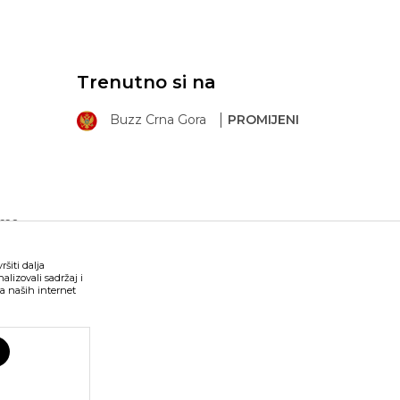
Trenutno si na
Buzz Crna Gora
PROMIJENI
ima
šiti dalja
lizovali sadržaj i
a naših internet