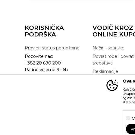
KORISNIČKA
VODIČ KROZ
PODRŠKA
ONLINE KUP
Provjeri status porudžbine
Načini isporuke
Pozovite nas:
Povrat robe i povrat
+382 20 690 200
sredstava
Radno vrijeme 9-16h
Reklamacije
online@buzzsneakers.me
Zamjena artikla
Ova w
Kolačić
unapređ
oglase,
stranic
Nastojimo da budemo što precizniji u opisu proizvoda, pr
možemo garantovati da su sve informacije kompletne i bez gre
O
su dio naše ponude i ne podrazumijeva da su dostupni u s
možete provjeriti pozivom na broj +382 20 690 200.
P