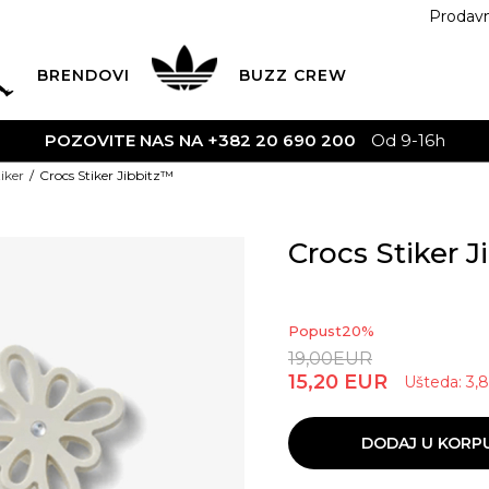
Prodav
BRENDOVI
BUZZ
CREW
POZOVITE NAS NA +382 20 690 200
Od 9-16h
iker
Crocs Stiker Jibbitz™
Crocs Stiker 
Popust
20
%
19,00
EUR
15,20
EUR
Ušteda:
3,
DODAJ U KORP