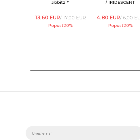
Jibbitz™
/ IRIDESCENT
BUTTERFLY
13,60
EUR
4,80
EUR
17,00
EUR
6,00
E
Popust
20
%
Popust
20
%