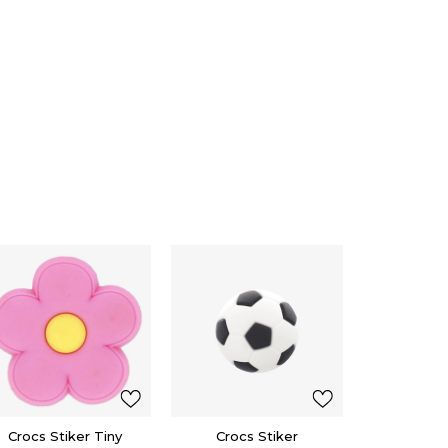
Crocs
Jib
2,50
EUR
Popu
Crocs Stiker Tiny
Crocs Stiker