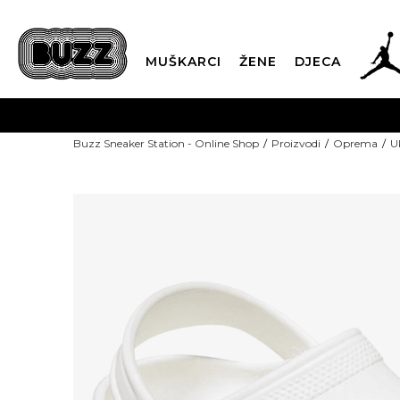
MUŠKARCI
ŽENE
DJECA
Buzz Sneaker Station - Online Shop
Proizvodi
Oprema
U