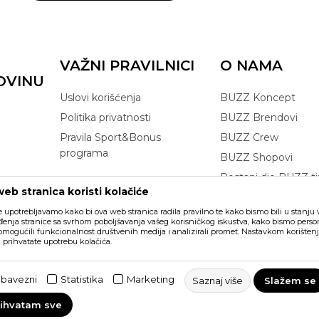
VAŽNI PRAVILNICI
O NAMA
OVINU
Uslovi korišćenja
BUZZ Koncept
Politika privatnosti
BUZZ Brendovi
Pravila Sport&Bonus
BUZZ Crew
programa
BUZZ Shopovi
Postani dio BUZZ t
eb stranica koristi kolačiće
Click&Collect
e upotrebljavamo kako bi ova web stranica radila pravilno te kako bismo bili u stanju vr
enja stranice sa svrhom poboljšavanja vašeg korisničkog iskustva, kako bismo persona
 omogućili funkcionalnost društvenih medija i analizirali promet. Nastavkom korištenj
a prihvatate upotrebu kolačića.
ikazu slika i samih cijena, ali ne
šaka. Svi artikli prikazani na sajtu
bavezni
Statistika
Marketing
Saznaj više
Slažem se
vakom trenutku. Raspoloživost robe
rihvatam sve