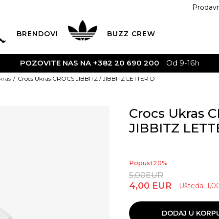
Prodav
BRENDOVI
BUZZ
CREW
POZOVITE NAS NA +382 20 690 200
Od 9-16h
kras
Crocs Ukras CROCS JIBBITZ / JIBBITZ LETTER D
Crocs Ukras C
JIBBITZ LETT
Popust
20
%
5,00
EUR
4,00
EUR
Ušteda:
1,0
DODAJ U KORP