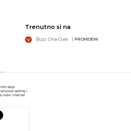
Trenutno si na
Buzz Crna Gora
PROMIJENI
ima
šiti dalja
lizovali sadržaj i
a naših internet