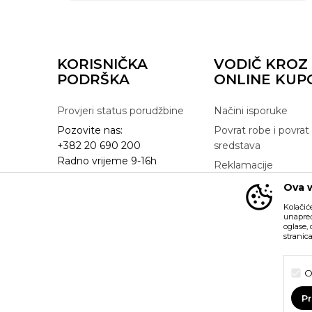
KORISNIČKA
VODIČ KROZ
PODRŠKA
ONLINE KUP
Provjeri status porudžbine
Načini isporuke
Pozovite nas:
Povrat robe i povrat
+382 20 690 200
sredstava
Radno vrijeme 9-16h
Reklamacije
online@buzzsneakers.me
Zamjena artikla
Ova w
Kolačić
unapređ
oglase,
stranic
Nastojimo da budemo što precizniji u opisu proizvoda, pr
možemo garantovati da su sve informacije kompletne i bez gre
O
su dio naše ponude i ne podrazumijeva da su dostupni u s
možete provjeriti pozivom na broj +382 20 690 200.
P