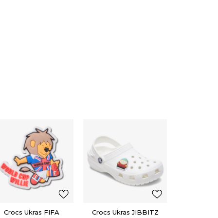
Crocs Ukr
/ SOU
KENNY F
4,00
EU
Popu
Crocs Ukras FIFA
Crocs Ukras JIBBITZ