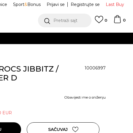
nice
Sport
&
Bonus
Prijavi se
Registrujte se
Last Buy
0
Pretraži sajt
0
ROCS JIBBITZ /
10006997
ER D
Obavijesti me o sniženju
0
EUR
U
SAČUVAJ