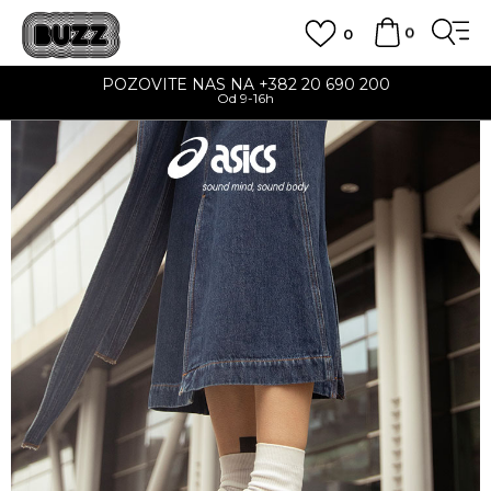
0
0
POZOVITE NAS NA +382 20 690 200
Od 9-16h