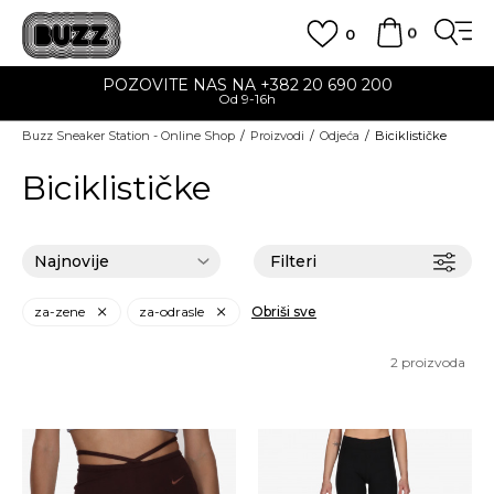
0
0
POZOVITE NAS NA +382 20 690 200
Od 9-16h
Buzz Sneaker Station - Online Shop
Proizvodi
Odjeća
Biciklističke
Biciklističke
Filteri
za-zene
za-odrasle
Obriši sve
2
proizvoda