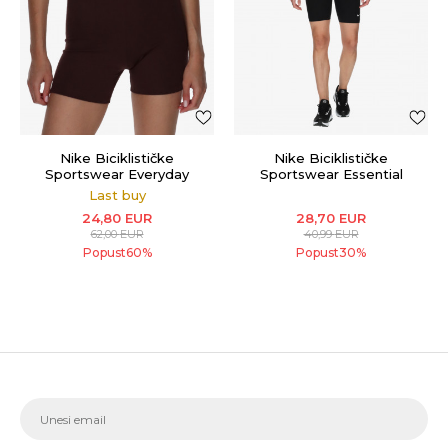
Nike Biciklističke
Nike Biciklističke
Sportswear Everyday
Sportswear Essential
Modern
Last buy
24,80
EUR
28,70
EUR
62,00
EUR
40,99
EUR
Popust
60
%
Popust
30
%