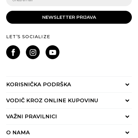
NEWSLETTER PRIJAVA
LET’S SOCIALIZE
KORISNIČKA PODRŠKA
Provjeri status porudžbine
VODIČ KROZ ONLINE KUPOVINU
Pozovite nas:
+382 20 690 200
Načini isporuke
VAŽNI PRAVILNICI
Radno vrijeme 9-16h
Povrat robe i povrat sredstava
online@buzzsneakers.me
Uslovi korišćenja
Reklamacije
O NAMA
Politika privatnosti