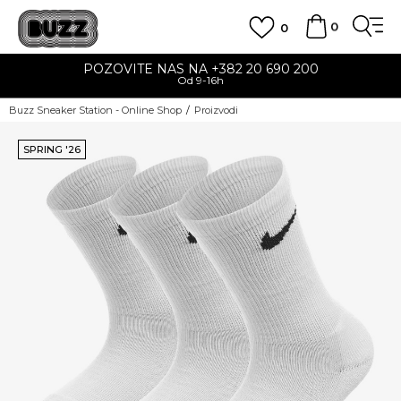
0
0
POZOVITE NAS NA +382 20 690 200
Od 9-16h
Buzz Sneaker Station - Online Shop
Proizvodi
SPRING '26