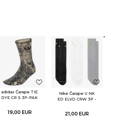
Nike Ča
ED ELV
SNLGFX
13,30
EUR
Popu
adidas Čarape TIE
Nike Čarape U NK
DYE CR S 3P-PAK
ED ELVD CRW 3P -
144-PAK
19,00
EUR
21,00
EUR