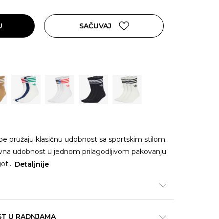
U
SAČUVAJ
pe pružaju klasičnu udobnost sa sportskim stilom.
odnevna udobnost u jednom prilagodljivom pakovanju
got
...
Detaljnije
ST U RADNJAMA