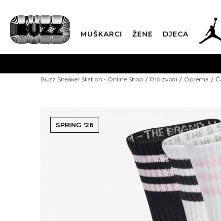
MUŠKARCI
ŽENE
DJECA
Buzz Sneaker Station - Online Shop
Proizvodi
Oprema
Č
SPRING '26