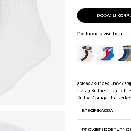
DODAJ U KORP
Dostupno u više boja:
adidas 3-Stripes Crew čara
Detalji Kultni stil i cjel
Kultne 3 pruge i trolisni lo
SPECIFIKACIJA
PROVJERI DOSTUPNO