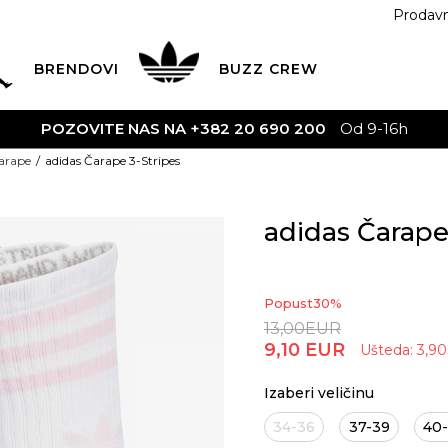
Prodav
BRENDOVI
BUZZ
CREW
POZOVITE NAS NA +382 20 690 200
Od 9-16h
arape
adidas Čarape 3-Stripes
adidas Čarape
Popust
30
%
13,00
EUR
9,10
EUR
Ušteda:
3,90
Izaberi veličinu
34-36
37-39
40