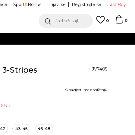
nice
Sport
&
Bonus
Prijavi se
Registrujte se
Last Buy
0
Pretraži sajt
0
 3-Stripes
JV7405
Obavijesti me o sniženju
EUR
-42
43-45
46-48