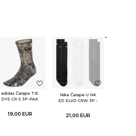
Nike Ča
ED ELV
SNLGFX
13,30
EUR
Popu
adidas Čarape TIE
Nike Čarape U NK
DYE CR S 3P-PAK
ED ELVD CRW 3P -
144-PAK
19,00
EUR
21,00
EUR