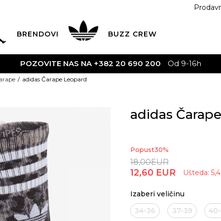
Prodav
BRENDOVI
BUZZ
CREW
POZOVITE NAS NA +382 20 690 200
Od 9-16h
arape
adidas Čarape Leopard
adidas Čarap
Popust
30
%
18,00
EUR
12,60
EUR
Ušteda:
5,
Izaberi veličinu
34-36
37-39
40