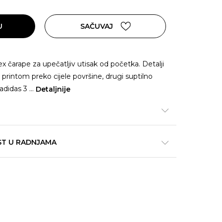
U
SAČUVAJ
 čarape za upečatljiv utisak od početka. Detalji
 printom preko cijele površine, drugi suptilno
 adidas 3
...
Detaljnije
ST U RADNJAMA