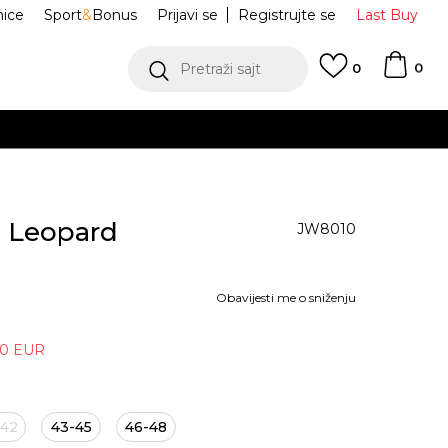
nice
Sport
&
Bonus
Prijavi se
Registrujte se
Last Buy
0
Pretraži sajt
0
e Leopard
JW8010
Obavijesti me o sniženju
40
EUR
-42
43-45
46-48