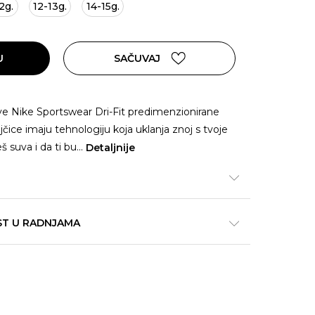
2g.
12-13g.
14-15g.
U
SAČUVAJ
ove Nike Sportswear Dri-Fit predimenzionirane
jčice imaju tehnologiju koja uklanja znoj s tvoje
 suva i da ti bu
...
Detaljnije
ST U RADNJAMA