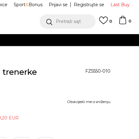
nice
Sport
&
Bonus
Prijavi se
Registrujte se
Last Buy
0
Pretraži sajt
0
o trenerke
FZ5550-010
Obavijesti me o sniženju
9,20
EUR