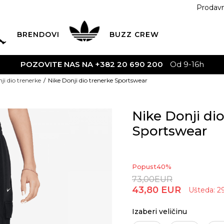
Prodav
BRENDOVI
BUZZ
CREW
POZOVITE NAS NA +382 20 690 200
Od 9-16h
ji dio trenerke
Nike Donji dio trenerke Sportswear
Nike Donji di
Sportswear
Popust
40
%
73,00
EUR
43,80
EUR
Ušteda:
2
Izaberi veličinu