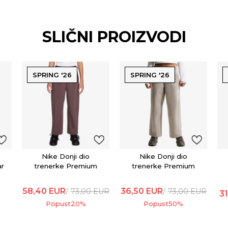
SLIČNI PROIZVODI
SPRING '26
SPRING '26
Nike Donji dio
Nike Donji dio
ar
trenerke Premium
trenerke Premium
58,40
EUR
36,50
EUR
73,00
EUR
73,00
EUR
31
Popust
20
%
Popust
50
%