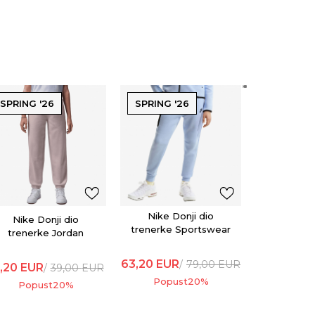
SPRING '26
SPRING '26
SPRING '
Nike D
trenerke 
63,20
EUR
Popu
Nike Donji dio
Nike Donji dio
trenerke Sportswear
trenerke Jordan
Brooklyn
63,20
EUR
79,00
EUR
,20
EUR
39,00
EUR
Popust
20
%
Popust
20
%