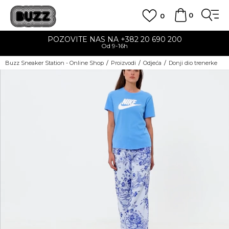
0
0
POZOVITE NAS NA +382 20 690 200
Od 9-16h
Buzz Sneaker Station - Online Shop
Proizvodi
Odjeća
Donji dio trenerke