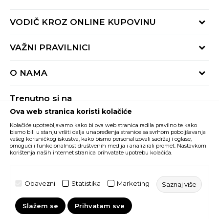
Provjeri status porudžbine
VODIČ KROZ ONLINE KUPOVINU
Pozovite nas:
+382 20 690 200
Načini isporuke
VAŽNI PRAVILNICI
Radno vrijeme 9-16h
Povrat robe i povrat sredstava
online@buzzsneakers.me
Uslovi korišćenja
Reklamacije
O NAMA
Politika privatnosti
Zamjena artikla
BUZZ Koncept
Pravila Sport&Bonus programa
Trenutno si na
BUZZ Brendovi
Ova web stranica koristi kolačiće
Buzz Crna Gora
PROMIJENI
BUZZ Crew
Kolačiće upotrebljavamo kako bi ova web stranica radila pravilno te kako
BUZZ Shopovi
bismo bili u stanju vršiti dalja unapređenja stranice sa svrhom poboljšavanja
vašeg korisničkog iskustva, kako bismo personalizovali sadržaj i oglase,
Nastojimo da budemo što precizniji u opisu proizvoda, prikazu slika i samih
cijena, ali ne možemo garantovati da su sve informacije kompletne i bez
Postani dio BUZZ tima
omogućili funkcionalnost društvenih medija i analizirali promet. Nastavkom
grešaka. Svi artikli prikazani na sajtu su dio naše ponude i ne podrazumijeva da
korištenja naših internet stranica prihvatate upotrebu kolačića.
su dostupni u svakom trenutku. Raspoloživost robe možete provjeriti pozivom
Click&Collect
na broj +382 20 690 200.
©2026
www.buzzsneakers.me
, Izrada
NB SOFT
. Sva prava
Obavezni
Statistika
Marketing
Saznaj više
zadržana.
Slažem se
Prihvatam sve