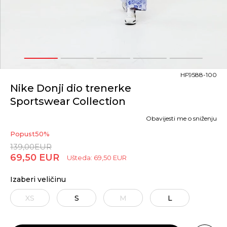
1
2
3
4
5
HF9588-100
Nike Donji dio trenerke
Sportswear Collection
Obavijesti me o sniženju
Popust
50
%
139,00
EUR
69,50
EUR
Ušteda:
69,50
EUR
Izaberi veličinu
XS
S
M
L